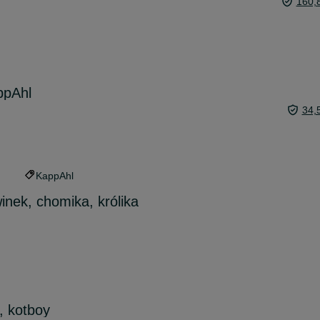
160,
ppAhl
34,
KappAhl
inek, chomika, królika
, kotboy