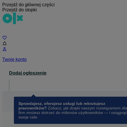
Przejdź do głównej części
Przejdź do stopki
Czat
Twoje konto
Dodaj ogłoszenie
Dla biznesu
opens in a new tab
Sprzedajesz, oferujesz usługi lub rekrutujesz
pracowników?
Zobacz, jak dzięki naszym rozwiązaniom dl
firm możesz dotrzeć do milionów użytkowników — i osiągną
swoje cele.