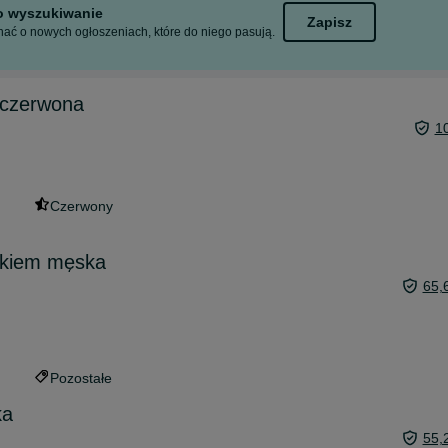
to wyszukiwanie
Zapisz
ać o nowych ogłoszeniach, które do niego pasują.
 czerwona
1
Czerwony
zkiem męska
65,
Pozostałe
ka
55,