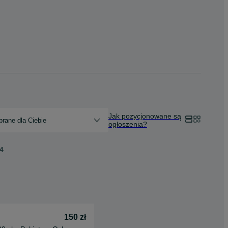
Jak pozycjonowane są
rane dla Ciebie
ogłoszenia?
4
150 zł