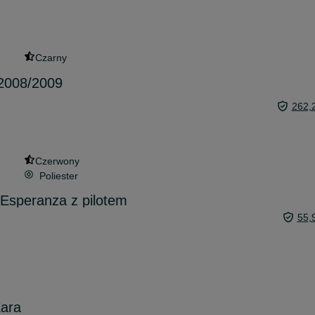
Czarny
 2008/2009
262,
Czerwony
Poliester
Esperanza z pilotem
55,
Zara