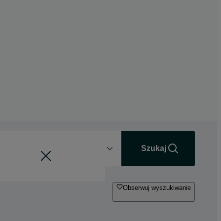
Odległość
+0 km
Szukaj
Obserwuj wyszukiwanie