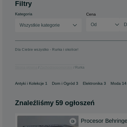
Filtry
Kategoria
Cena
Wszystkie kategorie
Dla Ciebie wszystko - Rurka i okolice!
Strona główna
Zachodniopomorskie
Rurka
Antyki i Kolekcje
1
Dom i Ogród
3
Elektronika
3
Moda
14
Znaleźliśmy 59 ogłoszeń
Procesor Behring