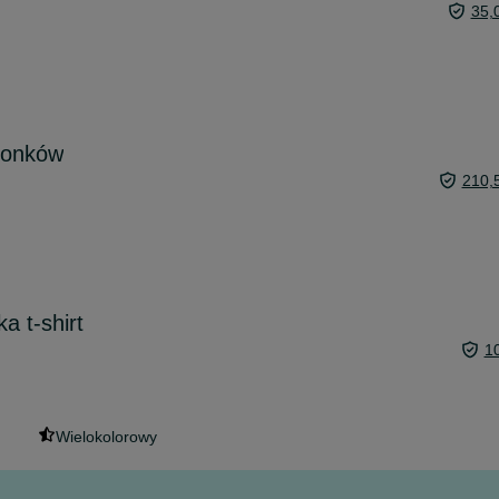
35,
ionków
210,
a t-shirt
1
Wielokolorowy