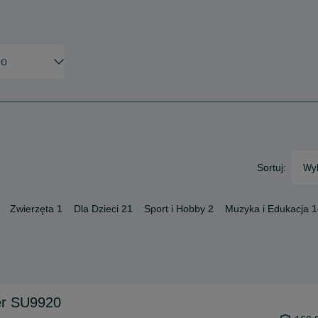
Sortuj:
Wyb
Zwierzęta
1
Dla Dzieci
21
Sport i Hobby
2
Muzyka i Edukacja
1
er SU9920