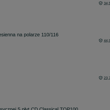
34,
esienna na polarze 110/116
44,
23,
sycznej 5 płyt CD Classical TOP100