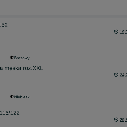
152
19,
Brązowy
la męska roz.XXL
24,
Niebieski
 116/122
29,