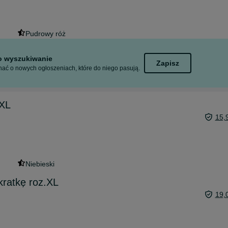
Pudrowy róż
to wyszukiwanie
Zapisz
ać o nowych ogłoszeniach, które do niego pasują.
.XL
15,
Niebieski
kratkę roz.XL
19,