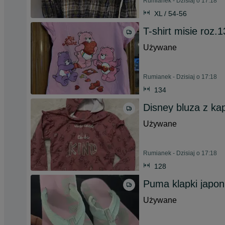
Rumianek - Dzisiaj o 17:18
XL / 54-56
T-shirt misie roz.
Używane
Rumianek - Dzisiaj o 17:18
134
Disney bluza z ka
Używane
Rumianek - Dzisiaj o 17:18
128
Puma klapki japon
Używane