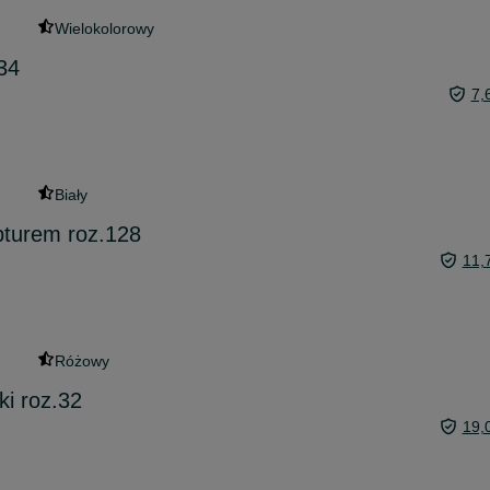
Wielokolorowy
134
7,
Biały
pturem roz.128
11,
Różowy
ki roz.32
19,