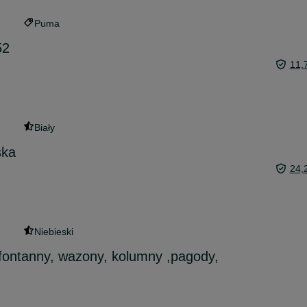
Puma
52
11,
Biały
ska
24,
Niebieski
fontanny, wazony, kolumny ,pagody,