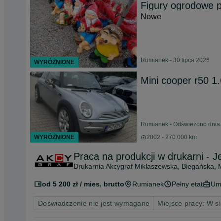
Figury ogrodowe p
Nowe
Rumianek - 30 lipca 2026
WYRÓŻNIONE
Mini cooper r50 
Rumianek - Odświeżono dnia 
WYRÓŻNIONE
2002 - 270 000 km
Praca na produkcji w drukarni - 
Drukarnia Akcygraf Miklaszewska, Biegańska, 
od 5 200 zł / mies. brutto
Rumianek
Pełny etat
Um
Doświadczenie nie jest wymagane
Miejsce pracy: W si