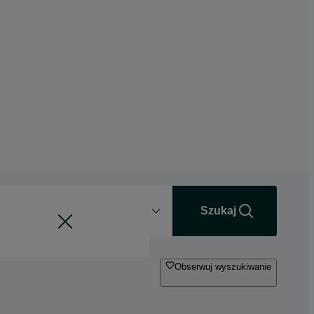
Odległość
+0 km
Szukaj
Obserwuj wyszukiwanie