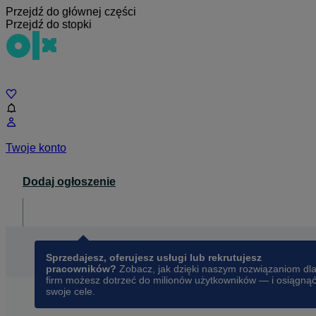
Przejdź do głównej części
Przejdź do stopki
Czat
Twoje konto
Dodaj ogłoszenie
Dla biznesu
opens in a new tab
Sprzedajesz, oferujesz usługi lub rekrutujesz
pracowników?
Zobacz, jak dzięki naszym rozwiązaniom dl
firm możesz dotrzeć do milionów użytkowników — i osiągną
swoje cele.