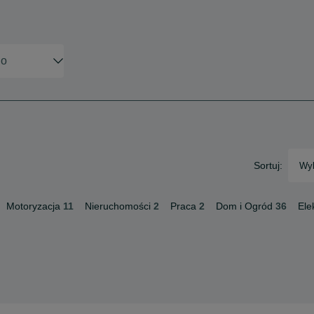
Sortuj:
Wyb
Motoryzacja
11
Nieruchomości
2
Praca
2
Dom i Ogród
36
Ele