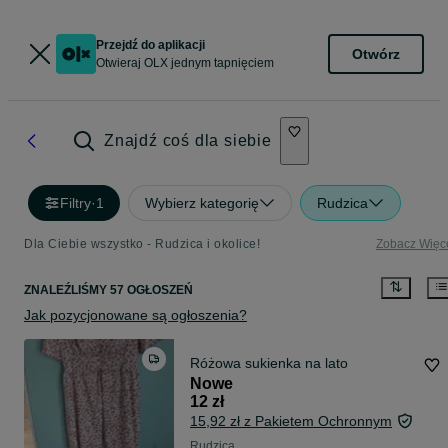
Przejdź do aplikacji
Otwórz
Otwieraj OLX jednym tapnięciem
Znajdź coś dla siebie
Filtry
·
1
Wybierz kategorię
Rudzica
Dla Ciebie wszystko - Rudzica i okolice!
Zobacz Więc
ZNALEŹLIŚMY 57 OGŁOSZEŃ
Jak pozycjonowane są ogłoszenia?
Różowa sukienka na lato
Nowe
12 zł
15,92 zł z Pakietem Ochronnym
Rudzica