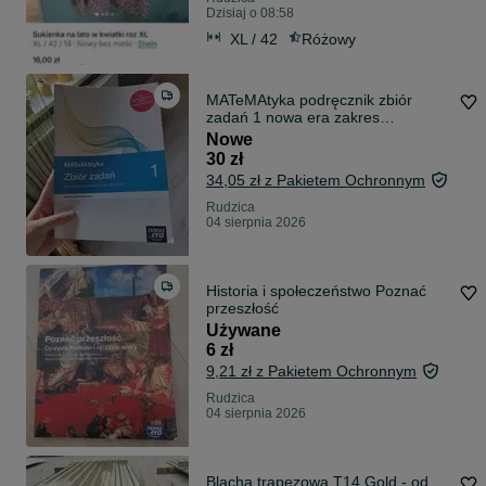
Dzisiaj o 08:58
XL / 42
Różowy
MATeMAtyka podręcznik zbiór
zadań 1 nowa era zakres
podstawowy
Nowe
30 zł
34,05 zł z Pakietem Ochronnym
Rudzica
04 sierpnia 2026
Historia i społeczeństwo Poznać
przeszłość
Używane
6 zł
9,21 zł z Pakietem Ochronnym
Rudzica
04 sierpnia 2026
Blacha trapezowa T14 Gold - od