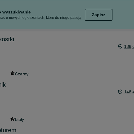
to wyszukiwanie
Zapisz
ać o nowych ogłoszeniach, które do niego pasują.
kostki
138,
Czarny
ik
148,
Biały
pturem