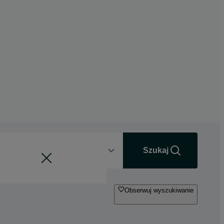
Odległość
+0 km
Szukaj
Obserwuj wyszukiwanie