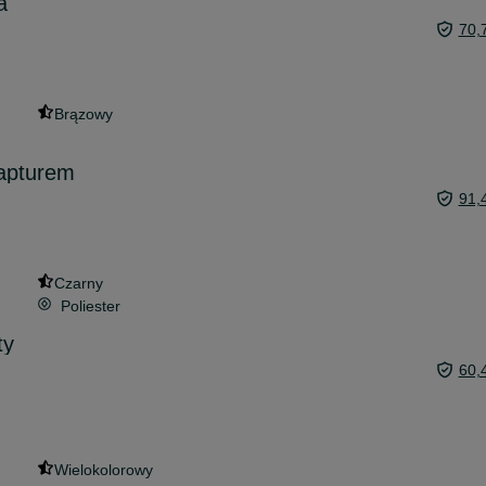
a
70,
Brązowy
apturem
91,
Czarny
Poliester
ty
60,
Wielokolorowy