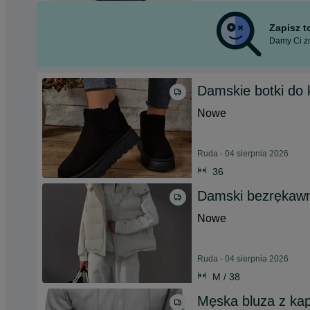
Zapisz 
Damy Ci zn
Damskie botki do 
Nowe
Ruda - 04 sierpnia 2026
36
Damski bezrękawn
Nowe
Ruda - 04 sierpnia 2026
M / 38
Męska bluza z ka