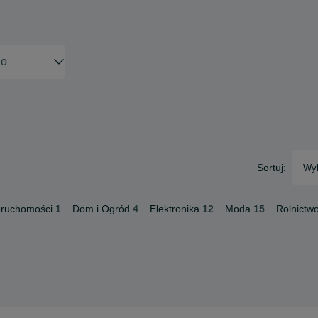
Sortuj:
Wyb
eruchomości
1
Dom i Ogród
4
Elektronika
12
Moda
15
Rolnictw