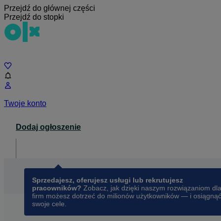
Przejdź do głównej części
Przejdź do stopki
Czat
Twoje konto
Dodaj ogłoszenie
Dla biznesu
opens in a new tab
Sprzedajesz, oferujesz usługi lub rekrutujesz
pracowników?
Zobacz, jak dzięki naszym rozwiązaniom dl
firm możesz dotrzeć do milionów użytkowników — i osiągną
swoje cele.