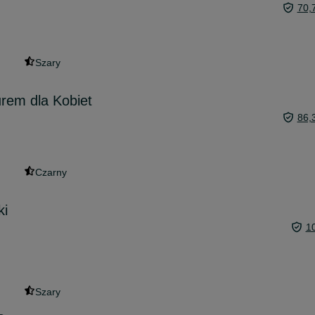
70,
Szary
rem dla Kobiet
86,
Czarny
ki
1
Szary