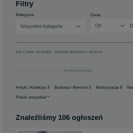
Filtry
Kategoria
Cena
Wszystkie kategorie
Dla Ciebie wszystko - Roztoka-Brzeziny i okolice!
Strona główna
Małopolskie
Roztoka-Brzeziny
Antyki i Kolekcje
3
Budowa i Remont
3
Motoryzacja
5
Ni
Pokaż wszystkie
Znaleźliśmy 106 ogłoszeń