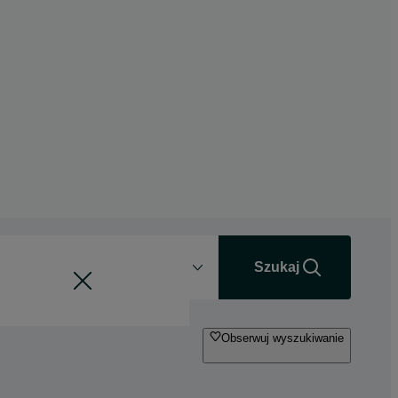
Odległość
+0 km
Szukaj
Obserwuj wyszukiwanie