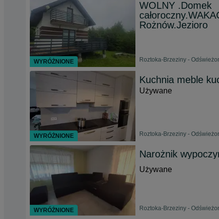
WOLNY .Domek
całoroczny.WAKA
Rożnów.Jezioro
Roztoka-Brzeziny - Odświeżon
WYRÓŻNIONE
Kuchnia meble ku
Używane
Roztoka-Brzeziny - Odświeżon
WYRÓŻNIONE
Narożnik wypoczy
Używane
Roztoka-Brzeziny - Odświeżon
WYRÓŻNIONE