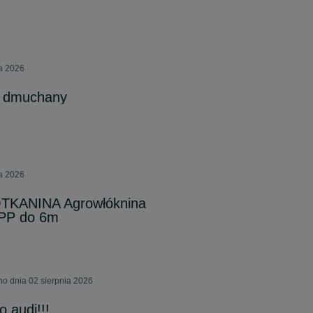
ia 2026
y dmuchany
ia 2026
TKANINA Agrowłóknina
PP do 6m
o dnia 02 sierpnia 2026
o audi!!!