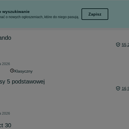
to wyszukiwanie
Zapisz
ać o nowych ogłoszeniach, które do niego pasują.
ando
55,
ia 2026
Klasyczny
asy 5 podstawowej
16,
ia 2026
ct 30