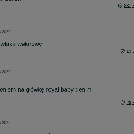
831,
ia 2026
owlaka welurowy
13,
ia 2026
eniem na główkę royal baby denim
28,
ia 2026