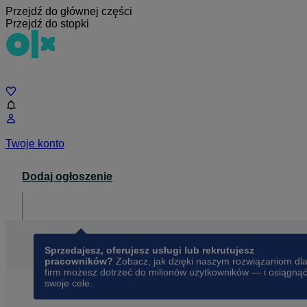
Przejdź do głównej części
Przejdź do stopki
Czat
Twoje konto
Dodaj ogłoszenie
Dla biznesu
opens in a new tab
Sprzedajesz, oferujesz usługi lub rekrutujesz
pracowników?
Zobacz, jak dzięki naszym rozwiązaniom dl
firm możesz dotrzeć do milionów użytkowników — i osiągną
swoje cele.