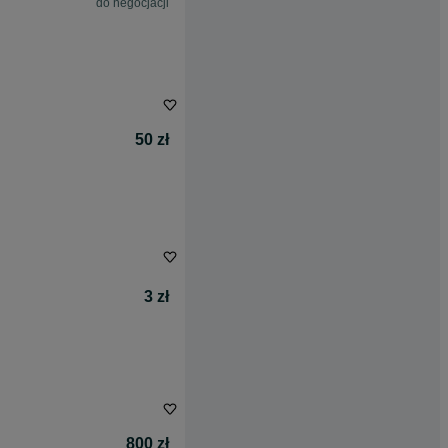
do negocjacji
50 zł
3 zł
800 zł