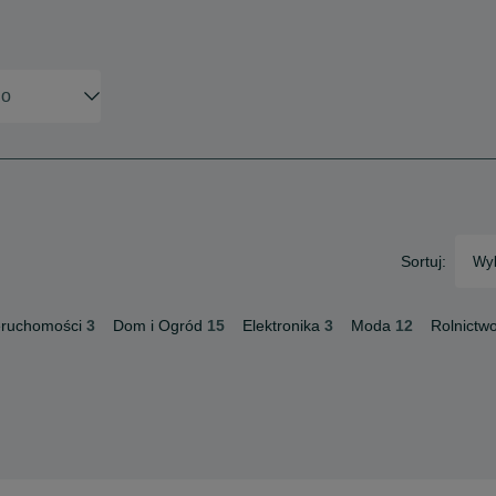
Sortuj:
Wyb
eruchomości
3
Dom i Ogród
15
Elektronika
3
Moda
12
Rolnictw