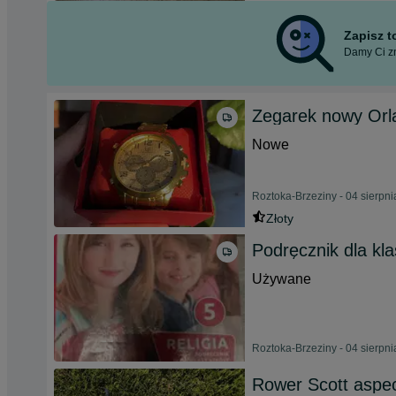
Zapisz 
Damy Ci zn
Zegarek nowy Orl
Nowe
Roztoka-Brzeziny - 04 sierpn
Złoty
Podręcznik dla kl
Używane
Roztoka-Brzeziny - 04 sierpn
Rower Scott aspe