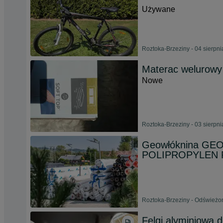
Używane
Roztoka-Brzeziny - 04 sierpn
Materac welurow
Nowe
Roztoka-Brzeziny - 03 sierpn
Geowłóknina GEO
POLIPROPYLEN 
Roztoka-Brzeziny - Odświeżon
Felgi alyminiowa d