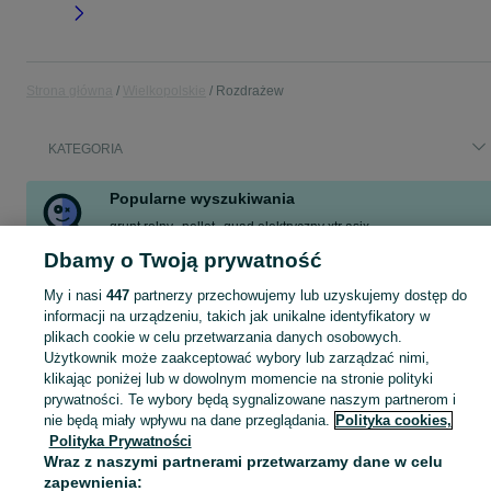
Strona główna
Wielkopolskie
Rozdrażew
KATEGORIA
Popularne wyszukiwania
grunt rolny
pellet
quad elektryczny xtr asix
quad elektryczny xtr 1200
quad elektryczny xtr
Dbamy o Twoją prywatność
quad elektryczny
peugot 307sw
meble ogrodowe
My i nasi
447
partnerzy przechowujemy lub uzyskujemy dostęp do
informacji na urządzeniu, takich jak unikalne identyfikatory w
plikach cookie w celu przetwarzania danych osobowych.
Skorzystaj z największego serwisu ogłoszeniowego - Rozdrażew i okolice! Kupuj to, czego pragniesz i sprzedawaj to, czego już nie potrzebujesz!
Zobacz Więc
Użytkownik może zaakceptować wybory lub zarządzać nimi,
klikając poniżej lub w dowolnym momencie na stronie polityki
Mapa kategorii
prywatności. Te wybory będą sygnalizowane naszym partnerom i
Mapa miejscowości
nie będą miały wpływu na dane przeglądania.
Polityka cookies,
Polityka Prywatności
Mapa ministron
Wraz z naszymi partnerami przetwarzamy dane w celu
Popularne wyszukiwania
zapewnienia: