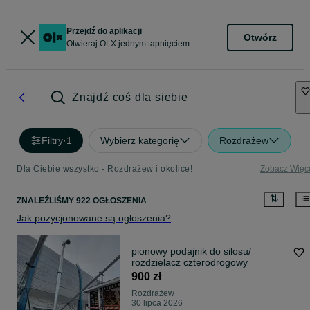
Przejdź do aplikacji
Otwórz
Otwieraj OLX jednym tapnięciem
Znajdź coś dla siebie
Filtry
·
1
Wybierz kategorię
Rozdrażew
Dla Ciebie wszystko - Rozdrażew i okolice!
Zobacz Więc
ZNALEŹLIŚMY 922 OGŁOSZENIA
Jak pozycjonowane są ogłoszenia?
pionowy podajnik do silosu/
rozdzielacz czterodrogowy
900 zł
Rozdrażew
30 lipca 2026