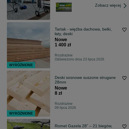
Zobacz więcej
Tartak - więźba dachowa, belki,
łaty, deski
Nowe
1 400 zł
Rozdrażew
Odświeżono dnia 23 lipca 2026
WYRÓŻNIONE
Deski sosnowe suszone strugane
28mm
Nowe
8 zł
Rozdrażew
09 lipca 2026
WYRÓŻNIONE
Romet Gazela 28” – 21 biegów,