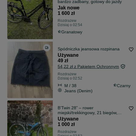
bardzo zadbany, gotowy do jazdy
Jak nowe
1 600 zł
Rozdrażew
Dzisiaj o 02:54
Granatowy
Spódniczka jeansowa rozpinana
Używane
49 zł
54,22 zł z Pakietem Ochronnym
Rozdrażew
Dzisiaj o 02:52
M / 38
Czarny
Jeans (Denim)
B’Twin 28” – rower
miejski/trekkingowy, 21 biegów,
aluminiowa rama
Używane
1 000 zł
Rozdrażew