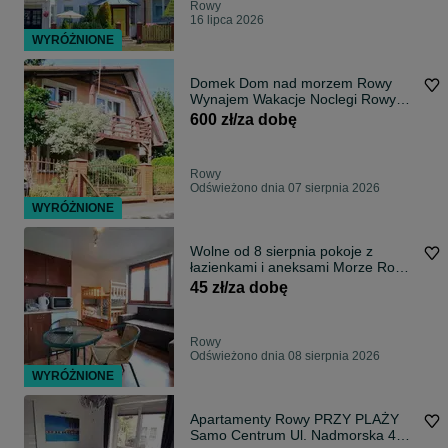
Rowy
16 lipca 2026
WYRÓŻNIONE
Domek Dom nad morzem Rowy
Wynajem Wakacje Noclegi Rowy
Całoroczny
600 zł/za dobę
Rowy
Odświeżono dnia 07 sierpnia 2026
WYRÓŻNIONE
Wolne od 8 sierpnia pokoje z
łazienkami i aneksami Morze Rowy
k.Ustki tanie noclegi, kwatery,
45 zł/za dobę
pokoje
Rowy
Odświeżono dnia 08 sierpnia 2026
WYRÓŻNIONE
Apartamenty Rowy PRZY PLAŻY
Samo Centrum Ul. Nadmorska 42