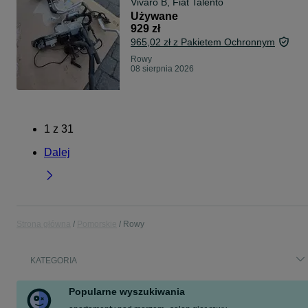
Vivaro B, Fiat Talento
Używane
929 zł
965,02 zł z Pakietem Ochronnym
Rowy
08 sierpnia 2026
1
z
31
Dalej
Strona główna
Pomorskie
Rowy
KATEGORIA
Popularne wyszukiwania