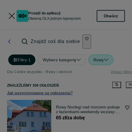
Przejdź do aplikacji
Otwórz
Otwieraj OLX jednym tapnięciem
Znajdź coś dla siebie
Filtry
·
1
Wybierz kategorię
Rowy
Dla Ciebie wszystko - Rowy i okolice!
Zobacz Więc
ZNALEŹLIŚMY 306 OGŁOSZEŃ
Jak pozycjonowane są ogłoszenia?
Rowy Noclegi nad morzem-pokoje
z łazienkami-weekendy-wczasy-
Dom Wczasowy Wiązowa 17
65 zł/za dobę