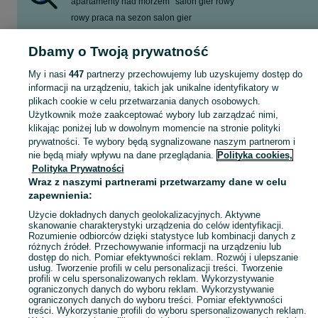
apartamenty nad morzem
salon gier rowy
rowy praca na sezon salon gier
praca z zakwaterowaniem wrzesień
parkside
dom
Dbamy o Twoją prywatność
przyczepa kempingowa
rower
Zobacz Więcej
My i nasi
447
partnerzy przechowujemy lub uzyskujemy dostęp do
informacji na urządzeniu, takich jak unikalne identyfikatory w
plikach cookie w celu przetwarzania danych osobowych.
Skorzystaj z największego serwisu ogłoszeniowego - Rowy i okolice! Kupuj to, czego pragniesz i sprzedawaj to, czego już nie potrzebujesz!
Zobacz Więc
Użytkownik może zaakceptować wybory lub zarządzać nimi,
klikając poniżej lub w dowolnym momencie na stronie polityki
prywatności. Te wybory będą sygnalizowane naszym partnerom i
Mapa kategorii
nie będą miały wpływu na dane przeglądania.
Polityka cookies,
Mapa miejscowości
Polityka Prywatności
Mapa ministron
Wraz z naszymi partnerami przetwarzamy dane w celu
zapewnienia:
Popularne wyszukiwania
Użycie dokładnych danych geolokalizacyjnych. Aktywne
skanowanie charakterystyki urządzenia do celów identyfikacji.
Rozumienie odbiorców dzięki statystyce lub kombinacji danych z
różnych źródeł. Przechowywanie informacji na urządzeniu lub
dostęp do nich. Pomiar efektywności reklam. Rozwój i ulepszanie
usług. Tworzenie profili w celu personalizacji treści. Tworzenie
profili w celu spersonalizowanych reklam. Wykorzystywanie
ograniczonych danych do wyboru reklam. Wykorzystywanie
ograniczonych danych do wyboru treści. Pomiar efektywności
treści. Wykorzystanie profili do wyboru spersonalizowanych reklam.