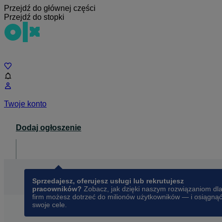
Przejdź do głównej części
Przejdź do stopki
Czat
Twoje konto
Dodaj ogłoszenie
Dla biznesu
opens in a new tab
Sprzedajesz, oferujesz usługi lub rekrutujesz
pracowników?
Zobacz, jak dzięki naszym rozwiązaniom dl
firm możesz dotrzeć do milionów użytkowników — i osiągną
swoje cele.