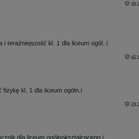
48,
 i teraźniejszość kl. 1 dla liceum ogól. i
42,
fizykę kl. 1 dla liceum ogóln.i
29,
znik dla liceum ogólnokształcącego i