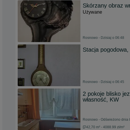
Skórzany obraz w
Używane
Rosnowo - Dzisiaj o 06:48
Stacja pogodowa,
Rosnowo - Dzisiaj o 06:45
2 pokoje blisko je
własność, KW
Rosnowo - Odświeżono dnia 0
42,70 m² - 4088.99 zł/m²