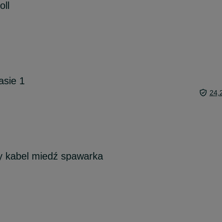
ll
asie 1
24,
y kabel miedź spawarka