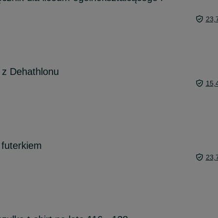
23,
 z Dehathlonu
15,
 futerkiem
23,