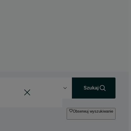
Odległość
+0 km
Szukaj
Obserwuj wyszukiwanie