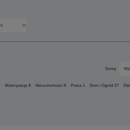
Sortuj:
Wyb
2
Motoryzacja
9
Nieruchomości
5
Praca
1
Dom i Ogród
27
Ele