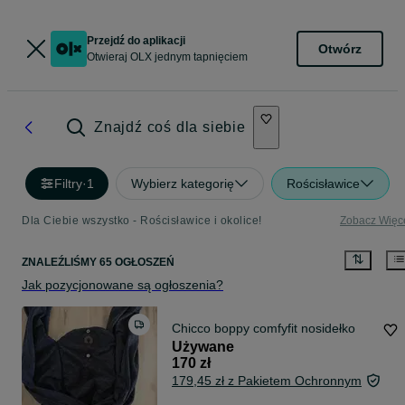
Przejdź do aplikacji
Otwórz
Otwieraj OLX jednym tapnięciem
Znajdź coś dla siebie
Filtry
·
1
Wybierz kategorię
Rościsławice
Dla Ciebie wszystko - Rościsławice i okolice!
Zobacz Więc
ZNALEŹLIŚMY 65 OGŁOSZEŃ
Jak pozycjonowane są ogłoszenia?
Chicco boppy comfyfit nosidełko
Używane
170 zł
179,45 zł z Pakietem Ochronnym