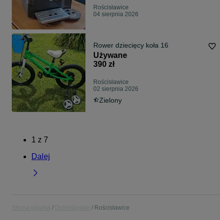
Rościsławice
04 sierpnia 2026
Rower dziecięcy koła 16
Używane
390 zł
Rościsławice
02 sierpnia 2026
Zielony
1
z
7
Dalej
Strona główna
Dolnośląskie
Rościsławice