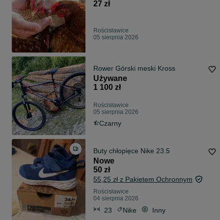
GreenShell !
27 zł
Rościsławice
05 sierpnia 2026
Rower Górski meski Kross
Używane
1 100 zł
Rościsławice
05 sierpnia 2026
Czarny
Buty chłopięce Nike 23.5
Nowe
50 zł
55,25 zł z Pakietem Ochronnym
Rościsławice
04 sierpnia 2026
23
Nike
Inny