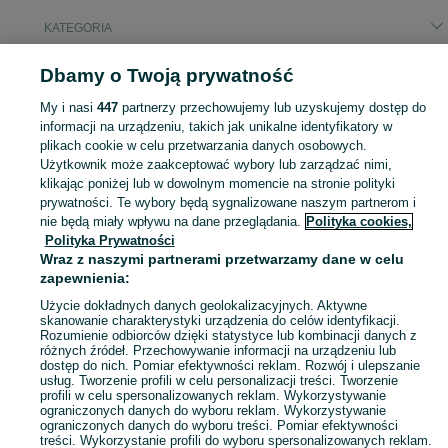
KATEGORIA
Dbamy o Twoją prywatność
Popularne wyszukiwania
kontener mieszkalny 3 m
quad 50cc
quad 50
My i nasi
447
partnerzy przechowujemy lub uzyskujemy dostęp do
kontener mieszkalny 3 m nowy
informacji na urządzeniu, takich jak unikalne identyfikatory w
plikach cookie w celu przetwarzania danych osobowych.
Użytkownik może zaakceptować wybory lub zarządzać nimi,
Skorzystaj z największego serwisu ogłoszeniowego - Rościsławice i okolice! Kupuj to, czego pragniesz i sprzedawaj to, czego już nie potrzebujesz!
Zobacz Więc
klikając poniżej lub w dowolnym momencie na stronie polityki
prywatności. Te wybory będą sygnalizowane naszym partnerom i
nie będą miały wpływu na dane przeglądania.
Polityka cookies,
Mapa kategorii
Polityka Prywatności
Mapa miejscowości
Wraz z naszymi partnerami przetwarzamy dane w celu
zapewnienia:
Mapa ministron
Popularne wyszukiwania
Użycie dokładnych danych geolokalizacyjnych. Aktywne
skanowanie charakterystyki urządzenia do celów identyfikacji.
Rozumienie odbiorców dzięki statystyce lub kombinacji danych z
różnych źródeł. Przechowywanie informacji na urządzeniu lub
dostęp do nich. Pomiar efektywności reklam. Rozwój i ulepszanie
usług. Tworzenie profili w celu personalizacji treści. Tworzenie
profili w celu spersonalizowanych reklam. Wykorzystywanie
ograniczonych danych do wyboru reklam. Wykorzystywanie
ograniczonych danych do wyboru treści. Pomiar efektywności
treści. Wykorzystanie profili do wyboru spersonalizowanych reklam.