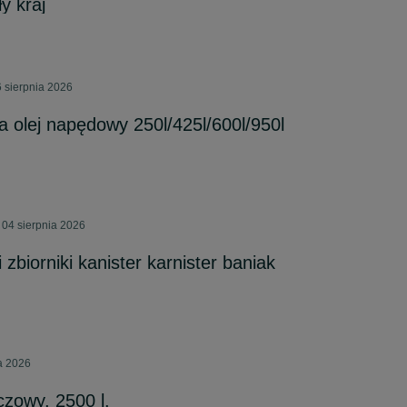
y kraj
 sierpnia 2026
a olej napędowy 250l/425l/600l/950l
04 sierpnia 2026
 zbiorniki kanister karnister baniak
ca 2026
czowy, 2500 l.