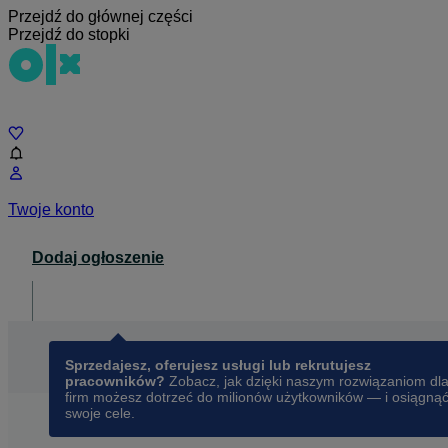
Przejdź do głównej części
Przejdź do stopki
Czat
Twoje konto
Dodaj ogłoszenie
Dla biznesu
opens in a new tab
Sprzedajesz, oferujesz usługi lub rekrutujesz
pracowników?
Zobacz, jak dzięki naszym rozwiązaniom dl
firm możesz dotrzeć do milionów użytkowników — i osiągną
swoje cele.