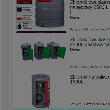
Zbiornik dwupłaszc
napędowy 2500 
!
Nowe
Pyrzyce - Odświeżono dnia 06
Zbiornik dwupłasz
2500L dostawa cał
Nowe
Police, Anny Jagiellonki - Od
Zbiornik na pali
1500L
Stargard - Odświeżono dnia 0