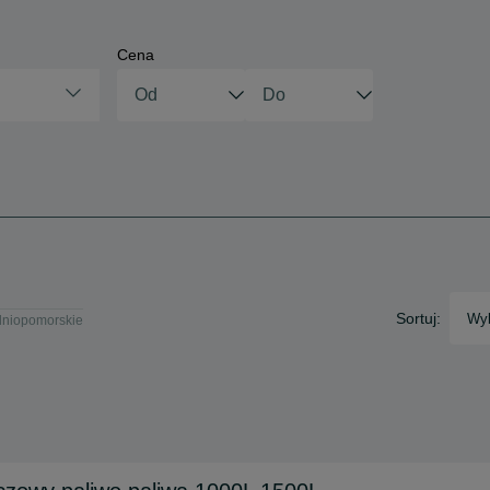
Cena
Sortuj:
Wyb
odniopomorskie