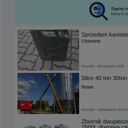
Zapisz 
Damy Ci zn
Sprzedam kanister
Używane
Koszalin - 06 sierpnia 2026
Silos 40 ton 30ton
Nowe
Koszalin - Odświeżono dnia 0
Zbiornik dwupłasz
2500L dostawa cał