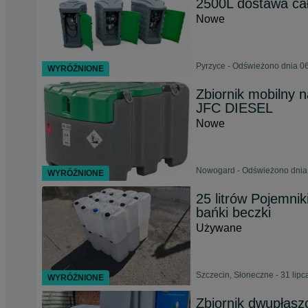
2500L dostawa cał
Nowe
Pyrzyce - Odświeżono dnia 06
WYRÓŻNIONE
Zbiornik mobilny n
JFC DIESEL
Nowe
Nowogard - Odświeżono dnia 
WYRÓŻNIONE
25 litrów Pojemniki
bańki beczki
Używane
Szczecin, Słoneczne - 31 lip
WYRÓŻNIONE
Zbiornik dwupłasz