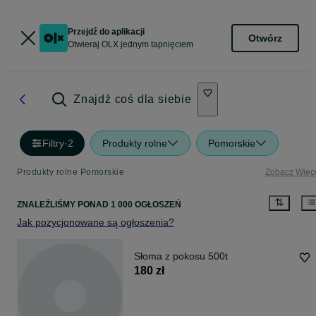
Przejdź do aplikacji
Otwórz
Otwieraj OLX jednym tapnięciem
Znajdź coś dla siebie
Filtry
·
2
Produkty rolne
Pomorskie
Produkty rolne Pomorskie
Zobacz Więc
ZNALEŹLIŚMY
PONAD
1 000 OGŁOSZEŃ
Jak pozycjonowane są ogłoszenia?
Słoma z pokosu 500t
180 zł