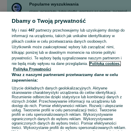
Popularne wyszukiwania
siano
pszenżyto
lubin slodki
gorczyca na poplon
jęczmień
owies
jęczmień jary
słoma
Dbamy o Twoją prywatność
Zobacz Więcej
My i nasi
447
partnerzy przechowujemy lub uzyskujemy dostęp do
informacji na urządzeniu, takich jak unikalne identyfikatory w
plikach cookie w celu przetwarzania danych osobowych.
Zobacz Więc
Sprzedaż produktów rolnych Pomorskie ▶️ zboża, słoma, siano, rzepak i buraki ✅ Sprzedaż w atrakcyjnych cenach ✌ Znajdź atrakcyjne oferty na OLX.pl!
Użytkownik może zaakceptować wybory lub zarządzać nimi,
klikając poniżej lub w dowolnym momencie na stronie polityki
prywatności. Te wybory będą sygnalizowane naszym partnerom i
Mapa kategorii
nie będą miały wpływu na dane przeglądania.
Polityka cookies,
Mapa miejscowości
Polityka Prywatności
Mapa ministron
Wraz z naszymi partnerami przetwarzamy dane w celu
zapewnienia:
Popularne wyszukiwania
Użycie dokładnych danych geolokalizacyjnych. Aktywne
skanowanie charakterystyki urządzenia do celów identyfikacji.
Rozumienie odbiorców dzięki statystyce lub kombinacji danych z
różnych źródeł. Przechowywanie informacji na urządzeniu lub
dostęp do nich. Pomiar efektywności reklam. Rozwój i ulepszanie
usług. Tworzenie profili w celu personalizacji treści. Tworzenie
profili w celu spersonalizowanych reklam. Wykorzystywanie
ograniczonych danych do wyboru reklam. Wykorzystywanie
ograniczonych danych do wyboru treści. Pomiar efektywności
treści. Wykorzystanie profili do wyboru spersonalizowanych reklam.