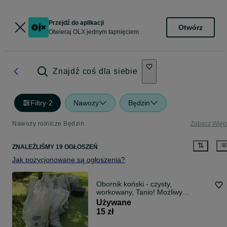
Przejdź do aplikacji
Otwórz
Otwieraj OLX jednym tapnięciem
Znajdź coś dla siebie
Filtry
·
2
Nawozy
Będzin
Nawozy rolnicze Będzin
Zobacz Więc
ZNALEŹLIŚMY 19 OGŁOSZEŃ
Jak pozycjonowane są ogłoszenia?
Obornik koński - czysty,
workowany, Tanio! Możliwy
transport
Używane
15 zł