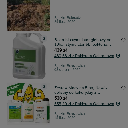
Będzin, Boleradz
29 lipca 2026
B-fert biostymulator glebowy na
10ha, stymulator 5L, bakterie
glebowe
439 zł
460,56 zł z Pakietem Ochronnym
Będzin, Brzozowica
08 sierpnia 2026
Zestaw Mocy na 5 ha, Nawóz
dolistny do kukurydzy z
aminokwasami roślinnymi i
530 zł
mikroelementami, zwiększa plon
555,20 zł z Pakietem Ochronnym
kukurydzy
Będzin, Brzozowica
15 lipca 2026