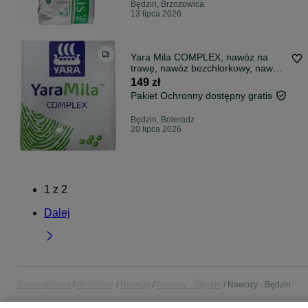
Będzin, Brzozowica
13 lipca 2026
Yara Mila COMPLEX, nawóz na
trawę, nawóz bezchlorkowy, nawóz
yara 25kg
149 zł
Pakiet Ochronny dostępny gratis
Będzin, Boleradz
20 lipca 2026
1
z
2
Dalej
Strona główna
Rolnictwo
Nawozy
Nawozy - Śląskie
Nawozy - Będzin