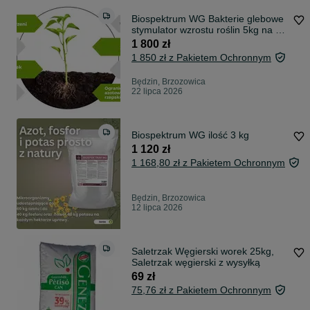
Biospektrum WG Bakterie glebowe
stymulator wzrostu roślin 5kg na 20
ha
1 800 zł
1 850 zł z Pakietem Ochronnym
Będzin, Brzozowica
22 lipca 2026
Biospektrum WG ilość 3 kg
1 120 zł
1 168,80 zł z Pakietem Ochronnym
Będzin, Brzozowica
12 lipca 2026
Saletrzak Węgierski worek 25kg,
Saletrzak węgierski z wysyłką
69 zł
75,76 zł z Pakietem Ochronnym