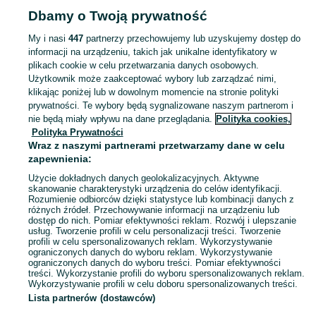
Dbamy o Twoją prywatność
POLSKA » ŚLĄSKIE » BĘDZIN
My i nasi
447
partnerzy przechowujemy lub uzyskujemy dostęp do
informacji na urządzeniu, takich jak unikalne identyfikatory w
KATEGORIA
plikach cookie w celu przetwarzania danych osobowych.
Użytkownik może zaakceptować wybory lub zarządzać nimi,
Zobacz Więc
Sprzedaż nawozów rolniczych Będzin ▶️ mineralne, organiczne, wieloskładnikowe i płynne ✌ Sprzedaż w atrakcyjnych cenach ☝ Znajdź oferty na OLX.pl!
klikając poniżej lub w dowolnym momencie na stronie polityki
prywatności. Te wybory będą sygnalizowane naszym partnerom i
nie będą miały wpływu na dane przeglądania.
Polityka cookies,
Mapa kategorii
Polityka Prywatności
Mapa miejscowości
Wraz z naszymi partnerami przetwarzamy dane w celu
zapewnienia:
Mapa ministron
Użycie dokładnych danych geolokalizacyjnych. Aktywne
Popularne wyszukiwania
skanowanie charakterystyki urządzenia do celów identyfikacji.
Rozumienie odbiorców dzięki statystyce lub kombinacji danych z
różnych źródeł. Przechowywanie informacji na urządzeniu lub
dostęp do nich. Pomiar efektywności reklam. Rozwój i ulepszanie
usług. Tworzenie profili w celu personalizacji treści. Tworzenie
profili w celu spersonalizowanych reklam. Wykorzystywanie
ograniczonych danych do wyboru reklam. Wykorzystywanie
ograniczonych danych do wyboru treści. Pomiar efektywności
treści. Wykorzystanie profili do wyboru spersonalizowanych reklam.
Wykorzystywanie profili w celu doboru spersonalizowanych treści.
Lista partnerów (dostawców)