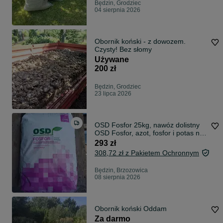
Będzin, Grodziec
04 sierpnia 2026
Obornik koński - z dowozem.
Czysty! Bez słomy
Używane
200 zł
Będzin, Grodziec
23 lipca 2026
OSD Fosfor 25kg, nawóz dolistny
OSD Fosfor, azot, fosfor i potas na
fioletowe liście w kukurydzy
293 zł
308,72 zł z Pakietem Ochronnym
Będzin, Brzozowica
08 sierpnia 2026
Obornik koński Oddam
Za darmo