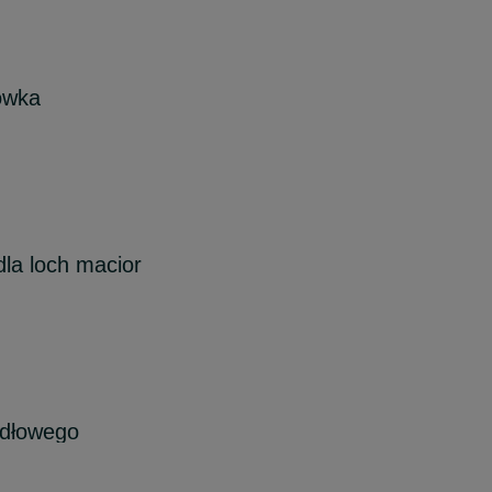
ówka
la loch macior
idłowego