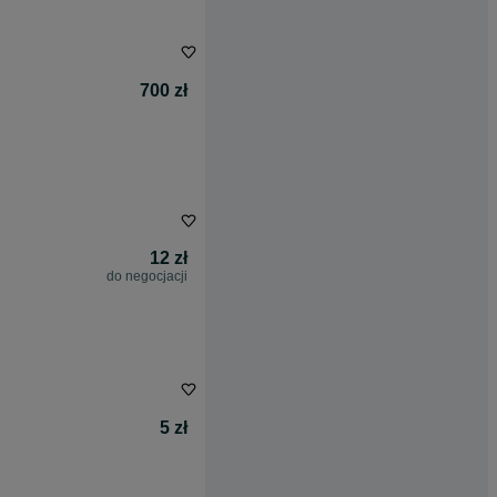
700 zł
12 zł
do negocjacji
5 zł