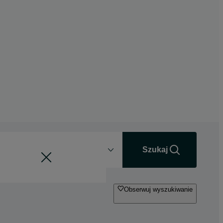
Odległość
+0 km
Szukaj
Obserwuj wyszukiwanie