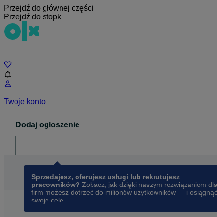
Przejdź do głównej części
Przejdź do stopki
Czat
Twoje konto
Dodaj ogłoszenie
Dla biznesu
opens in a new tab
Sprzedajesz, oferujesz usługi lub rekrutujesz
pracowników?
Zobacz, jak dzięki naszym rozwiązaniom dl
firm możesz dotrzeć do milionów użytkowników — i osiągną
swoje cele.