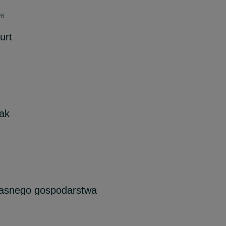
26
urt
lak
własnego gospodarstwa