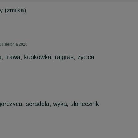
y (żmijka)
03 sierpnia 2026
, trawa, kupkowka, rajgras, zycica
gorczyca, seradela, wyka, slonecznik