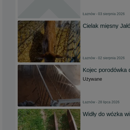
Łaznów - 03 sierpnia 2026
Cielak mięsny Jał
Łaznów - 02 sierpnia 2026
Kojec porodówka d
Używane
Łaznów - 28 lipca 2026
Widły do wózka w