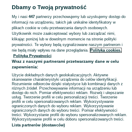
Dbamy o Twoją prywatność
Popularne wyszukiwania
rauch
rozsiewacz wapna
rozsiewacz nawozu
rcw
sulky
My i nasi
447
partnerzy przechowujemy lub uzyskujemy dostęp do
informacji na urządzeniu, takich jak unikalne identyfikatory w
plikach cookie w celu przetwarzania danych osobowych.
Skorzystaj z największego serwisu ogłoszeniowego - Lubelskie i okolice! - kupuj lub sprzedawaj jeszcze wygodniej w kategorii Rozsiewacze!
Zobacz Więc
Użytkownik może zaakceptować wybory lub zarządzać nimi,
klikając poniżej lub w dowolnym momencie na stronie polityki
prywatności. Te wybory będą sygnalizowane naszym partnerom i
Mapa kategorii
nie będą miały wpływu na dane przeglądania.
Polityka cookies,
Mapa miejscowości
Polityka Prywatności
Mapa ministron
Wraz z naszymi partnerami przetwarzamy dane w celu
zapewnienia:
Popularne wyszukiwania
Użycie dokładnych danych geolokalizacyjnych. Aktywne
skanowanie charakterystyki urządzenia do celów identyfikacji.
Rozumienie odbiorców dzięki statystyce lub kombinacji danych z
różnych źródeł. Przechowywanie informacji na urządzeniu lub
dostęp do nich. Pomiar efektywności reklam. Rozwój i ulepszanie
usług. Tworzenie profili w celu personalizacji treści. Tworzenie
profili w celu spersonalizowanych reklam. Wykorzystywanie
ograniczonych danych do wyboru reklam. Wykorzystywanie
ograniczonych danych do wyboru treści. Pomiar efektywności
treści. Wykorzystanie profili do wyboru spersonalizowanych reklam.
Wykorzystywanie profili w celu doboru spersonalizowanych treści.
Lista partnerów (dostawców)