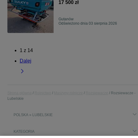
17 500 zł
Gutanów
Odświeżono dnia 03 sierpnia 2026
1
z
14
Dalej
Strona główna
Rolnictwo
Maszyny rolnicze
Rozsiewacze
Rozsiewacze -
Lubelskie
POLSKA » LUBELSKIE
KATEGORIA