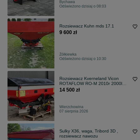
Bychawa
Odświeżono dzisiaj o 08:03
Rozsiewacz Kuhn mds 17.1
9 600 zł
Żółkiewka
Odświeżono dzisiaj o 10:30
Rozsiewacz Kverneland Vicon
ROTAFLOW RO-M 2010r 2000l
12m/24m sulky dpx dx x amazone
14 500 zł
zam kuhn mds axis bogballe
Wierzchowina
07 sierpnia 2026
Sulky X36, waga, Tribord 3D ,
rozsiewacz nawozu