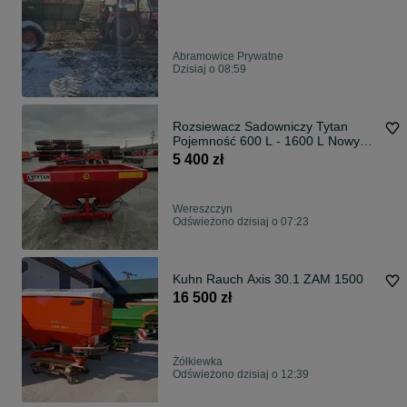
Abramowice Prywatne
Dzisiaj o 08:59
Rozsiewacz Sadowniczy Tytan
Pojemność 600 L - 1600 L Nowy
Wysyłka cała Polska
5 400 zł
Wereszczyn
Odświeżono dzisiaj o 07:23
Kuhn Rauch Axis 30.1 ZAM 1500
16 500 zł
Żółkiewka
Odświeżono dzisiaj o 12:39