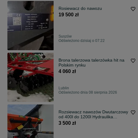
Rosiewacz do nawozu
19 500 zł
Suszów
Odświeżono dzisiaj o 07:22
Brona talerzowa talerzówka hit na
Polskim rynku
4 060 zł
Lublin
Odświeżono dnia 08 sierpnia 2026
Rozsiewacz nawozów Dwutarczowy
od 400l do 1200l Hydraulika
Plandeka
3 500 zł