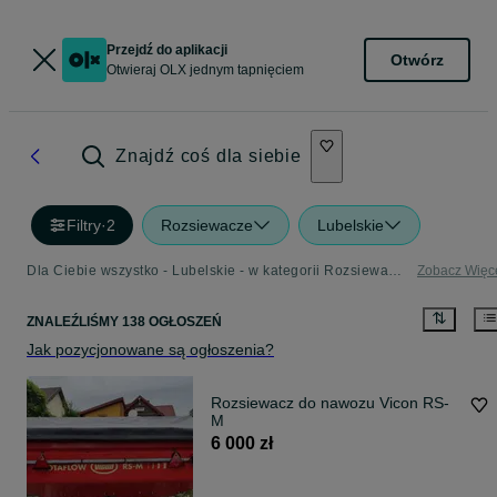
Przejdź do aplikacji
Otwórz
Otwieraj OLX jednym tapnięciem
Znajdź coś dla siebie
Filtry
·
2
Rozsiewacze
Lubelskie
Dla Ciebie wszystko - Lubelskie - w kategorii Rozsiewacze
Zobacz Więc
ZNALEŹLIŚMY 138 OGŁOSZEŃ
Jak pozycjonowane są ogłoszenia?
Rozsiewacz do nawozu Vicon RS-
M
6 000 zł