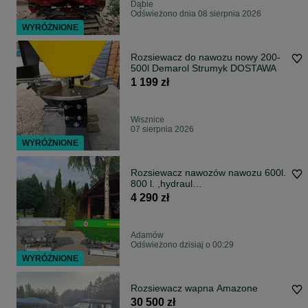
Dąbie
Odświeżono dnia 08 sierpnia 2026
WYRÓŻNIONE
Rozsiewacz do nawozu nowy 200-
500l Demarol Strumyk DOSTAWA
1 199 zł
Wisznice
07 sierpnia 2026
WYRÓŻNIONE
Rozsiewacz nawozów nawozu 600l.
800 l. ,hydraul
Strumyk,Promar,Janpol
4 290 zł
Adamów
Odświeżono dzisiaj o 00:29
WYRÓŻNIONE
Rozsiewacz wapna Amazone
30 500 zł