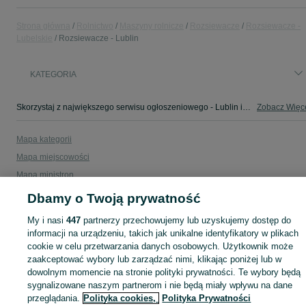
Strona główna
Rolnictwo
Maszyny rolnicze
Rozsiewacze
Rozsiewacze -
Lubelskie
Rozsiewacze - Lublin
KATEGORIA
Skorzystaj z największego serwisu ogłoszeniowego - Lublin i okolice! - kupuj lub sprzedawaj jeszcze wygodniej w kategorii Rozsiewacze!
Zobacz Więc
Mapa kategorii
Mapa miejscowości
Mapa ministron
Popularne wyszukiwania
Dbamy o Twoją prywatność
My i nasi
447
partnerzy przechowujemy lub uzyskujemy dostęp do
informacji na urządzeniu, takich jak unikalne identyfikatory w plikach
cookie w celu przetwarzania danych osobowych. Użytkownik może
zaakceptować wybory lub zarządzać nimi, klikając poniżej lub w
dowolnym momencie na stronie polityki prywatności. Te wybory będą
sygnalizowane naszym partnerom i nie będą miały wpływu na dane
przeglądania.
Polityka cookies,
Polityka Prywatności