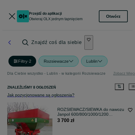
Przejdź do aplikacji
Otwórz
Otwieraj OLX jednym tapnięciem
Znajdź coś dla siebie
Filtry
·
2
Rozsiewacze
Lublin
Dla Ciebie wszystko - Lublin - w kategorii Rozsiewacze
Zobacz Więc
ZNALEŹLIŚMY 8 OGŁOSZEŃ
Jak pozycjonowane są ogłoszenia?
ROZSIEWACZ/SIEWKA do nawozu
Janpol 600/800/1000/1200
dwutalerzowy hyd.
3 700 zł