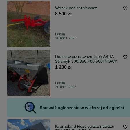
Wózek pod rozsiewacz
8 500 zł
Lublin
26 lipca 2026
Rozsiewacz nawozu lejek ABRA
Strumyk 300;350;400;500l NOWY
1 200 zł
Lublin
20 lipca 2026
Sprawdź ogłoszenia w większej odległości:
Kverneland Rozsiewacz nawazu