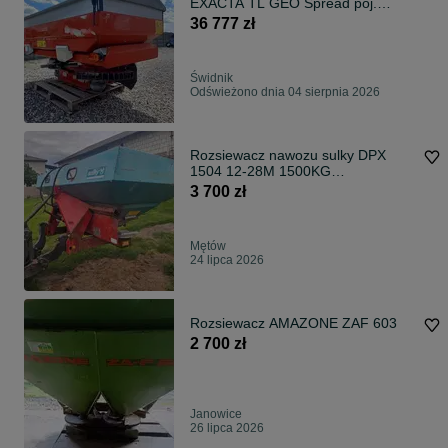
EXACTA TL GEO Spread poj.
2150L Rozsiewacz nawazu
36 777 zł
EXACTA TL GEO Spread poj.
2150L
Świdnik
Odświeżono dnia 04 sierpnia 2026
Rozsiewacz nawozu sulky DPX
1504 12-28M 1500KG
hydraulicznie otwierany na 2 strony
3 700 zł
Mętów
24 lipca 2026
Rozsiewacz AMAZONE ZAF 603
2 700 zł
Janowice
26 lipca 2026