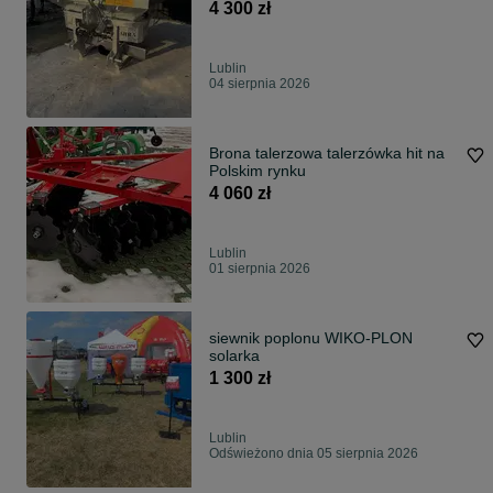
600kg NOWY siewnik siewka
4 300 zł
Lublin
04 sierpnia 2026
Brona talerzowa talerzówka hit na
Polskim rynku
4 060 zł
Lublin
01 sierpnia 2026
siewnik poplonu WIKO-PLON
solarka
1 300 zł
Lublin
Odświeżono dnia 05 sierpnia 2026