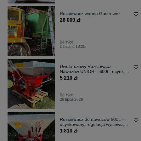
Rozsiewacz wapna Gustrower
28 000 zł
Bełżyce
Dzisiaj o 13:25
Dwutarczowy Rozsiewacz
Nawozów UNIOR – 600L, ocynk,
hydraulika
5 210 zł
Bełżyce
26 lipca 2026
Rozsiewacz do nawozów 500L –
ocynkowany, regulacja wysiewu,
pokrowiec
1 810 zł