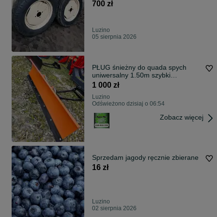
śruby,WYSYŁKA
700 zł
Luzino
05 sierpnia 2026
PŁUG śnieżny do quada spych
uniwersalny 1.50m szybki
montaż+PŁYTA
1 000 zł
Luzino
Odświeżono dzisiaj o 06:54
Zobacz więcej
Sprzedam jagody ręcznie zbierane
16 zł
Luzino
02 sierpnia 2026