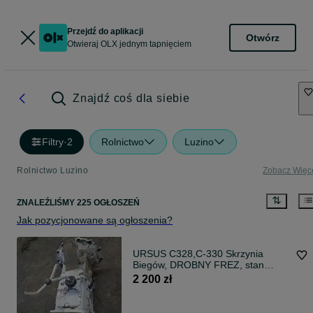
Przejdź do aplikacji
Otwórz
Otwieraj OLX jednym tapnięciem
Znajdź coś dla siebie
Filtry
·
2
Rolnictwo
Luzino
Rolnictwo Luzino
Zobacz Więc
ZNALEŹLIŚMY 225 OGŁOSZEŃ
Jak pozycjonowane są ogłoszenia?
URSUS C328,C-330 Skrzynia
Biegów, DROBNY FREZ, stan
db,wysyłka
2 200 zł