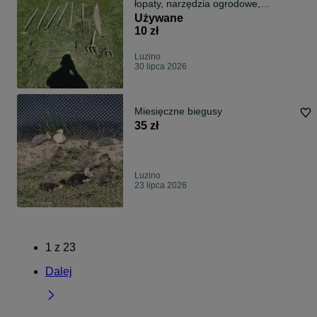
łopaty, narzędzia ogrodowe,
rolnicze
Używane
10 zł
Luzino
30 lipca 2026
Miesięczne biegusy
35 zł
Luzino
23 lipca 2026
1
z
23
Dalej