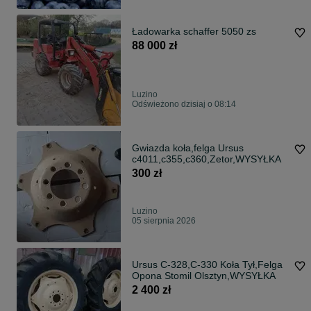
Ładowarka schaffer 5050 zs
88 000 zł
Luzino
Odświeżono dzisiaj o 08:14
Gwiazda koła,felga Ursus
c4011,c355,c360,Zetor,WYSYŁKA
300 zł
Luzino
05 sierpnia 2026
Ursus C-328,C-330 Koła Tył,Felga
Opona Stomil Olsztyn,WYSYŁKA
2 400 zł