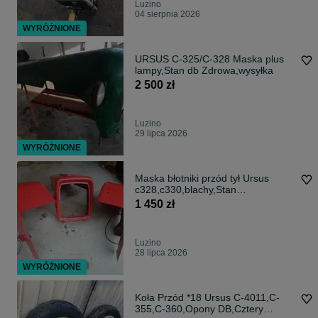
Luzino
04 sierpnia 2026
WYRÓŻNIONE
URSUS C-325/C-328 Maska plus
lampy,Stan db Zdrowa,wysyłka
2 500 zł
Luzino
29 lipca 2026
WYRÓŻNIONE
Maska błotniki przód tył Ursus
c328,c330,blachy,Stan
Db,WYSYŁKA
1 450 zł
Luzino
28 lipca 2026
WYRÓŻNIONE
Koła Przód *18 Ursus C-4011,C-
355,C-360,Opony DB,Cztery