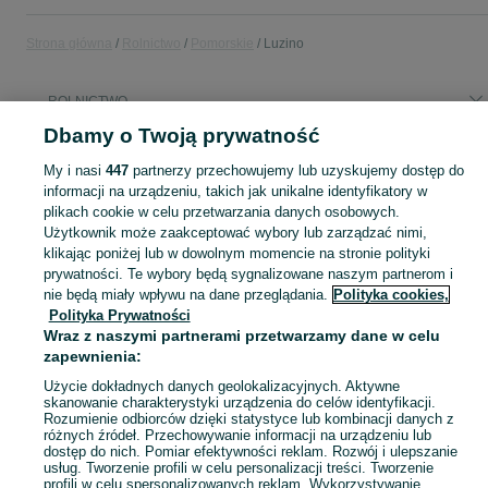
Strona główna
Rolnictwo
Pomorskie
Luzino
ROLNICTWO
Dbamy o Twoją prywatność
KATEGORIA
My i nasi
447
partnerzy przechowujemy lub uzyskujemy dostęp do
informacji na urządzeniu, takich jak unikalne identyfikatory w
plikach cookie w celu przetwarzania danych osobowych.
Zobacz Więc
Sprzedaż artykułów rolniczych Luzino ▶️ maszyny rolnicze, produkty rolne i inne ✅ Nowe i używane w dobrych cenach ✌ Znajdź oferty na OLX.pl!
Użytkownik może zaakceptować wybory lub zarządzać nimi,
klikając poniżej lub w dowolnym momencie na stronie polityki
Mapa kategorii
prywatności. Te wybory będą sygnalizowane naszym partnerom i
nie będą miały wpływu na dane przeglądania.
Polityka cookies,
Mapa miejscowości
Polityka Prywatności
Mapa ministron
Wraz z naszymi partnerami przetwarzamy dane w celu
zapewnienia:
Popularne wyszukiwania
Użycie dokładnych danych geolokalizacyjnych. Aktywne
skanowanie charakterystyki urządzenia do celów identyfikacji.
Rozumienie odbiorców dzięki statystyce lub kombinacji danych z
różnych źródeł. Przechowywanie informacji na urządzeniu lub
dostęp do nich. Pomiar efektywności reklam. Rozwój i ulepszanie
usług. Tworzenie profili w celu personalizacji treści. Tworzenie
profili w celu spersonalizowanych reklam. Wykorzystywanie