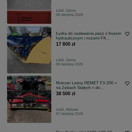
Łódź, Górna
08 sierpnia 2026
Łyżka do zadawania pasz z frezem
hydraulicznym i nożami FK
MACHINERY
17 800 zł
Łódź, Górna
08 sierpnia 2026
Mulczer Leśny REMET F3-200 =
na Zębach Stałych = do
Zakrzaczeń MULCZER LEŚNY
38 500 zł
Łódź, Widzew
02 sierpnia 2026