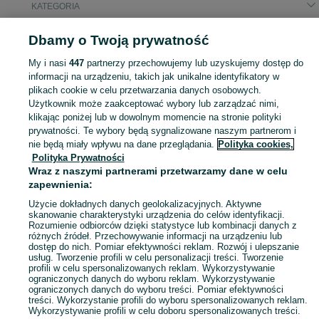
KATEGORIA
Dbamy o Twoją prywatność
Popularne wyszukiwania
wałek przekaźnika mocy
My i nasi
447
partnerzy przechowujemy lub uzyskujemy dostęp do
informacji na urządzeniu, takich jak unikalne identyfikatory w
plikach cookie w celu przetwarzania danych osobowych.
Znajdź części do maszyn rolniczych na OLX.pl. Szeroka oferta komponentów dla traktorów, kombajnów i innych urządzeń w miejscowości Łódź!
Zobacz Więc
Użytkownik może zaakceptować wybory lub zarządzać nimi,
klikając poniżej lub w dowolnym momencie na stronie polityki
prywatności. Te wybory będą sygnalizowane naszym partnerom i
Mapa kategorii
nie będą miały wpływu na dane przeglądania.
Polityka cookies,
Mapa miejscowości
Polityka Prywatności
Mapa ministron
Wraz z naszymi partnerami przetwarzamy dane w celu
zapewnienia:
Popularne wyszukiwania
Użycie dokładnych danych geolokalizacyjnych. Aktywne
skanowanie charakterystyki urządzenia do celów identyfikacji.
Rozumienie odbiorców dzięki statystyce lub kombinacji danych z
różnych źródeł. Przechowywanie informacji na urządzeniu lub
dostęp do nich. Pomiar efektywności reklam. Rozwój i ulepszanie
usług. Tworzenie profili w celu personalizacji treści. Tworzenie
profili w celu spersonalizowanych reklam. Wykorzystywanie
ograniczonych danych do wyboru reklam. Wykorzystywanie
ograniczonych danych do wyboru treści. Pomiar efektywności
treści. Wykorzystanie profili do wyboru spersonalizowanych reklam.
Wykorzystywanie profili w celu doboru spersonalizowanych treści.