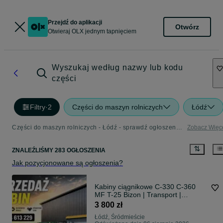
Przejdź do aplikacji
Otwórz
Otwieraj OLX jednym tapnięciem
Wyszukaj według nazwy lub kodu
części
Filtry
·
2
Części do maszyn rolniczych
Łódź
Części do maszyn rolniczych - Łódź - sprawdź ogłoszenia w kategorii Rolnictwo
Zobacz Więc
ZNALEŹLIŚMY 283 OGŁOSZENIA
Jak pozycjonowane są ogłoszenia?
Kabiny ciągnikowe C-330 C-360
MF T-25 Bizon | Transport |
Promocja
3 800 zł
Łódź, Śródmieście