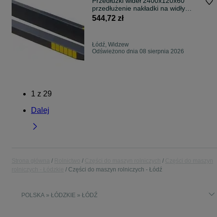
Przedłużki wideł 2400x120x60
przedłużenie nakładki na widły
widlaka
544,72 zł
Łódź, Widzew
Odświeżono dnia 08 sierpnia 2026
1
z
29
Dalej
Strona główna
Rolnictwo
Części do maszyn rolniczych
Części do maszyn
rolniczych - Łódzkie
Części do maszyn rolniczych - Łódź
POLSKA » ŁÓDZKIE » ŁÓDŹ