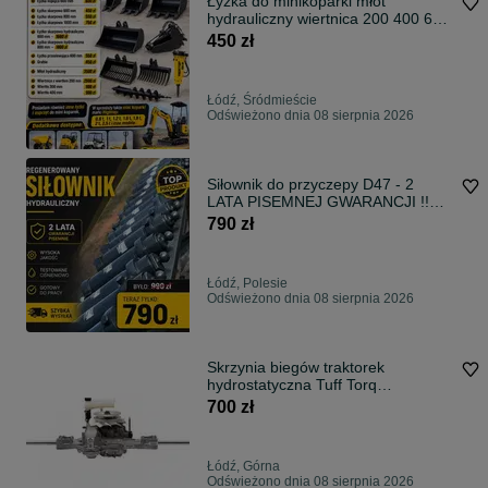
Łyżka do minikoparki młot
hydrauliczny wiertnica 200 400 600
800 1000 mm osprzęt Hightop
450 zł
grabie nowe małe mocne z
dostawą mini koparka
Łódź, Śródmieście
Odświeżono dnia 08 sierpnia 2026
Siłownik do przyczepy D47 - 2
LATA PISEMNEJ GWARANCJI !!
Od ręki !!
790 zł
Łódź, Polesie
Odświeżono dnia 08 sierpnia 2026
Skrzynia biegów traktorek
hydrostatyczna Tuff Torq
regeneracja serwis
700 zł
Łódź, Górna
Odświeżono dnia 08 sierpnia 2026