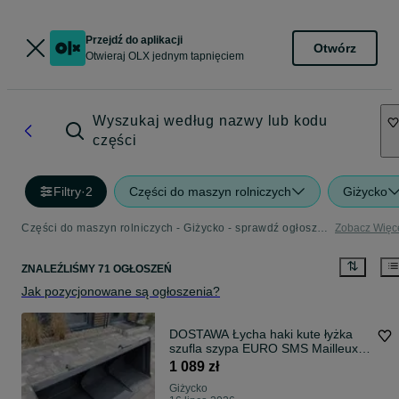
Przejdź do aplikacji
Otwórz
Otwieraj OLX jednym tapnięciem
Wyszukaj według nazwy lub kodu
części
Filtry
·
2
Części do maszyn rolniczych
Giżycko
Części do maszyn rolniczych - Giżycko - sprawdź ogłoszenia w kategorii Rolnictwo
Zobacz Więc
ZNALEŹLIŚMY 71 OGŁOSZEŃ
Jak pozycjonowane są ogłoszenia?
DOSTAWA Łycha haki kute łyżka
szufla szypa EURO SMS Mailleux
SIPA
1 089 zł
Giżycko