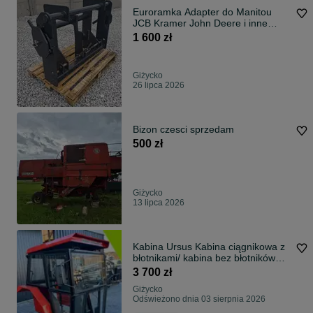
Euroramka Adapter do Manitou
JCB Kramer John Deere i inne
Dostępne
1 600 zł
Giżycko
26 lipca 2026
Bizon czesci sprzedam
500 zł
Giżycko
13 lipca 2026
Kabina Ursus Kabina ciągnikowa z
błotnikami/ kabina bez błotników
C330 C-330 C360 C-360 MF235
3 700 zł
MF255 T25 T-25 +wycieraczka /
Giżycko
Dostawa całe PL --RATY--
Odświeżono dnia 03 sierpnia 2026