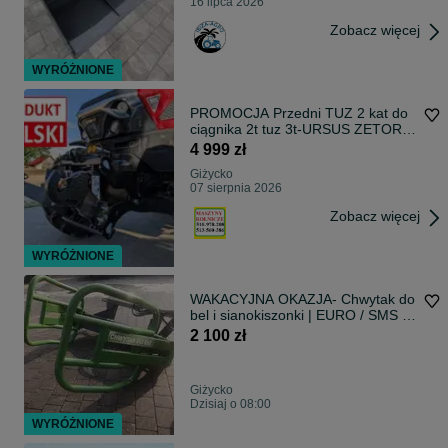
16 lipca 2026
Zobacz więcej
WYRÓŻNIONE
PROMOCJA Przedni TUZ 2 kat do
ciągnika 2t tuz 3t-URSUS ZETOR
NEW HOLLAND MF i inne-
4 999 zł
DOSTAWA na terenie całej POLSKI
Giżycko
07 sierpnia 2026
Zobacz więcej
WYRÓŻNIONE
WAKACYJNA OKAZJA- Chwytak do
bel i sianokiszonki | EURO / SMS /
MX / Manitou | Model 2026 |
2 100 zł
Dostawa pod wskazany adres
Giżycko
Dzisiaj o 08:00
WYRÓŻNIONE