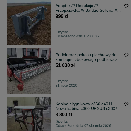
Adapter /// Redukcja ///
Przejściówka /// Bardzo Solidna ///
Duży Udźwig /// STAL
999 zł
WZMACNIANA /// EURO-RAMKA ///
Karetka /!* Paleciak **
PRODUCENT !!!
Giżycko
Odświeżono dzisiaj o 00:37
Podbieracz pokosu płachtowy do
kombajnu zbożowego podbieracz
do traw rzepaku itp. heder
51 000 zł
płachtowy taśmowy szerokość
3,4m 4,3m Lupus
Giżycko
21 lipca 2026
Kabina ciągnikowa c360 c4011
Nowa kabina c360 URSUS c360‼️
PROMOCJA ‼️
3 800 zł
Giżycko
Odświeżono dnia 07 sierpnia 2026