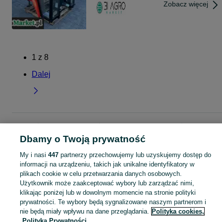
Zobacz więcej
1
z
8
Dalej
Strona główna
Rolnictwo
Części do maszyn rolniczych
Części do maszyn
rolniczych - Warmińsko-mazurskie
Części do maszyn rolniczych - Giżycko
Dbamy o Twoją prywatność
My i nasi
447
partnerzy przechowujemy lub uzyskujemy dostęp do
KATEGORIA
informacji na urządzeniu, takich jak unikalne identyfikatory w
plikach cookie w celu przetwarzania danych osobowych.
Użytkownik może zaakceptować wybory lub zarządzać nimi,
Znajdź części do maszyn rolniczych na OLX.pl. Szeroka oferta komponentów dla traktorów, kombajnów i innych urządzeń w miejscowości Giżycko!
Zobacz Więc
klikając poniżej lub w dowolnym momencie na stronie polityki
prywatności. Te wybory będą sygnalizowane naszym partnerom i
Mapa kategorii
nie będą miały wpływu na dane przeglądania.
Polityka cookies,
Polityka Prywatności
Mapa miejscowości