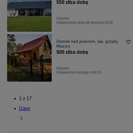
Całoroczny z balią
550 zł/za dobę
Giżycko
Odświeżono dnia 08 sierpnia 2026
Domek nad jeziorem, las, grzyby,
Mazury
500 zł/za dobę
Giżycko
Odświeżono dzisiaj o 04:23
1
z
17
Dalej