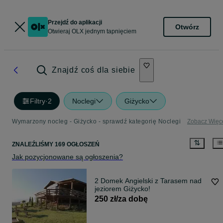
Przejdź do aplikacji
Otwórz
Otwieraj OLX jednym tapnięciem
Znajdź coś dla siebie
Filtry
·
2
Noclegi
Giżycko
Wymarzony nocleg - Giżycko - sprawdź kategorię Noclegi
Zobacz Więc
ZNALEŹLIŚMY 169 OGŁOSZEŃ
Jak pozycjonowane są ogłoszenia?
2 Domek Angielski z Tarasem nad
jeziorem Giżycko!
250 zł/za dobę