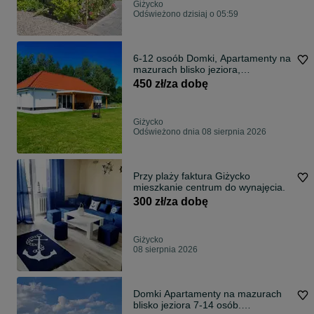
Giżycko
Odświeżono dzisiaj o 05:59
6-12 osoób Domki, Apartamenty na
mazurach blisko jeziora,
caloroczny, balia
450 zł/za dobę
Giżycko
Odświeżono dnia 08 sierpnia 2026
Przy plaży faktura Giżycko
mieszkanie centrum do wynajęcia.
300 zł/za dobę
Giżycko
08 sierpnia 2026
Domki Apartamenty na mazurach
blisko jeziora 7-14 osób.