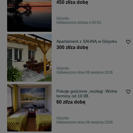
dostępny od 03.09.26
450 zł/za dobę
Giżycko
Odświeżono dzisiaj o 05:53
Apartament z SAUNĄ w Giżycku
300 zł/za dobę
Giżycko
Odświeżono dnia 08 sierpnia 2026
Pokoje gościnne ,noclegi .Wolne
terminy od 10.08.
60 zł/za dobę
Giżycko
Odświeżono dnia 08 sierpnia 2026