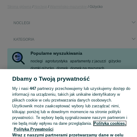
Strona główna
Noclegi
Warmińsko-mazurskie
Giżycko
NOCLEGI
KATEGORIA
Popularne wyszukiwania
noclegi
agroturystyka
apartamenty z jacuzzi
giżycko
domki giżycko
domek
domek na mazurach
domek letniskowy
Dbamy o Twoją prywatność
Zobacz Więcej
My i nasi
447
partnerzy przechowujemy lub uzyskujemy dostęp do
informacji na urządzeniu, takich jak unikalne identyfikatory w
plikach cookie w celu przetwarzania danych osobowych.
Zasłużony urlop spędzaj na przyjemnościach! Znajdź idealne miejsce na wypoczynek w kategorii Noclegi na OLX - Giżycko i okolice!
Zobacz Więc
Użytkownik może zaakceptować wybory lub zarządzać nimi,
klikając poniżej lub w dowolnym momencie na stronie polityki
Mapa kategorii
prywatności. Te wybory będą sygnalizowane naszym partnerom i
Mapa miejscowości
nie będą miały wpływu na dane przeglądania.
Polityka cookies,
Polityka Prywatności
Mapa ministron
Wraz z naszymi partnerami przetwarzamy dane w celu