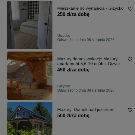
Mieszkanie do wynajęcia - Giżycko
250 zł/za dobę
Giżycko
Odświeżono dnia 08 sierpnia 2026
Mazury domek,wakacje Mazury
apartament 5,6-10 osób k.Giżycka
jacuzzi,sauna
450 zł/za dobę
Giżycko
Odświeżono dnia 08 sierpnia 2026
Mazury! Domek nad jeziorem!
500 zł/za dobę