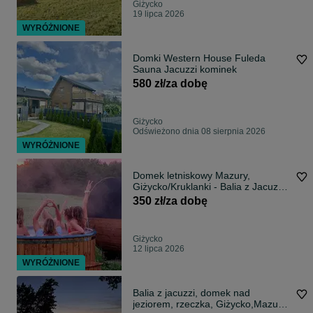
Giżycko
19 lipca 2026
WYRÓŻNIONE
Domki Western House Fuleda
Sauna Jacuzzi kominek
580 zł/za dobę
Giżycko
Odświeżono dnia 08 sierpnia 2026
WYRÓŻNIONE
Domek letniskowy Mazury,
Giżycko/Kruklanki - Balia z Jacuzzi,
Internet WI-FI (Światłowód) las,
350 zł/za dobę
blisko jezioro. Faktura VAT 350 z
Giżycko
12 lipca 2026
WYRÓŻNIONE
Balia z jacuzzi, domek nad
jeziorem, rzeczka, Giżycko,Mazury,