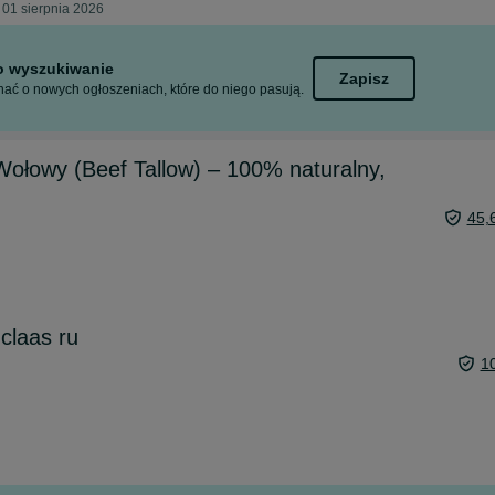
 01 sierpnia 2026
to wyszukiwanie
Zapisz
ać o nowych ogłoszeniach, które do niego pasują.
łowy (Beef Tallow) – 100% naturalny,
45,
claas ru
1