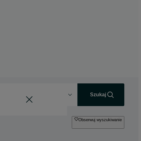
Odległość
+0 km
Szukaj
Obserwuj wyszukiwanie