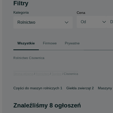
Filtry
Kategoria
Cena
Rolnictwo
Wszystkie
Firmowe
Prywatne
Rolnictwo Cisownica
Strona główna
Rolnictwo
Śląskie
Cisownica
Części do maszyn rolniczych
1
Giełda zwierząt
2
Maszyny 
Znaleźliśmy 8 ogłoszeń