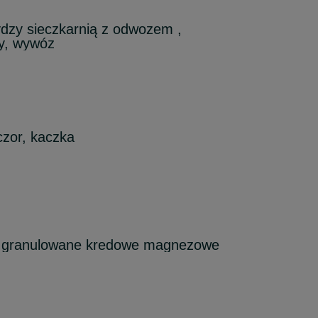
rydzy sieczkarnią z odwozem ,
y, wywóz
czor, kaczka
 granulowane kredowe magnezowe