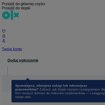
Przejdź do głównej części
Przejdź do stopki
Czat
Twoje konto
Dodaj ogłoszenie
Dla biznesu
opens in a new tab
Sprzedajesz, oferujesz usługi lub rekrutujesz
pracowników?
Zobacz, jak dzięki naszym rozwiązaniom dl
firm możesz dotrzeć do milionów użytkowników — i osiągną
swoje cele.