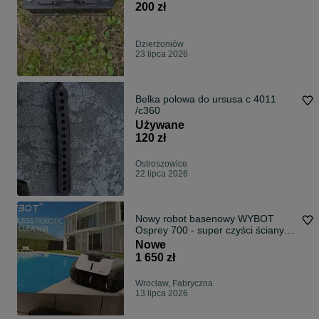
200 zł
Dzierżoniów
23 lipca 2026
Belka polowa do ursusa c 4011
/c360
Używane
120 zł
Ostroszowice
22 lipca 2026
Nowy robot basenowy WYBOT
Osprey 700 - super czyści ściany i
dno basenu
Nowe
1 650 zł
Wrocław, Fabryczna
13 lipca 2026