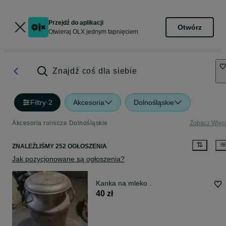
Przejdź do aplikacji
Otwórz
Otwieraj OLX jednym tapnięciem
Znajdź coś dla siebie
Filtry
·
2
Akcesoria
Dolnośląskie
Akcesoria rolnicze Dolnośląskie
Zobacz Więc
ZNALEŹLIŚMY 252 OGŁOSZENIA
Jak pozycjonowane są ogłoszenia?
Kanka na mleko .
40 zł