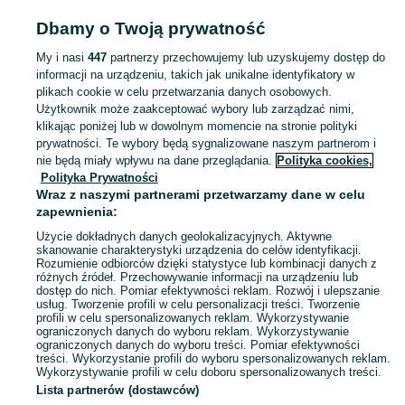
POLSKA » DOLNOŚLĄSKIE
Dbamy o Twoją prywatność
My i nasi
447
partnerzy przechowujemy lub uzyskujemy dostęp do
KATEGORIA
informacji na urządzeniu, takich jak unikalne identyfikatory w
plikach cookie w celu przetwarzania danych osobowych.
Użytkownik może zaakceptować wybory lub zarządzać nimi,
Zobacz Więc
Sprzedaż akcesoriów rolniczych Dolnośląskie ▶️ do ciągników, maszyn i osprzętu rolniczego ✅ Nowe i używane w dobrych cenach ✌ Sprawdź oferty na OLX.pl!
klikając poniżej lub w dowolnym momencie na stronie polityki
prywatności. Te wybory będą sygnalizowane naszym partnerom i
nie będą miały wpływu na dane przeglądania.
Polityka cookies,
Mapa kategorii
Polityka Prywatności
Mapa miejscowości
Wraz z naszymi partnerami przetwarzamy dane w celu
zapewnienia:
Mapa ministron
Użycie dokładnych danych geolokalizacyjnych. Aktywne
Popularne wyszukiwania
skanowanie charakterystyki urządzenia do celów identyfikacji.
Rozumienie odbiorców dzięki statystyce lub kombinacji danych z
różnych źródeł. Przechowywanie informacji na urządzeniu lub
dostęp do nich. Pomiar efektywności reklam. Rozwój i ulepszanie
usług. Tworzenie profili w celu personalizacji treści. Tworzenie
profili w celu spersonalizowanych reklam. Wykorzystywanie
ograniczonych danych do wyboru reklam. Wykorzystywanie
ograniczonych danych do wyboru treści. Pomiar efektywności
treści. Wykorzystanie profili do wyboru spersonalizowanych reklam.
Wykorzystywanie profili w celu doboru spersonalizowanych treści.
Lista partnerów (dostawców)