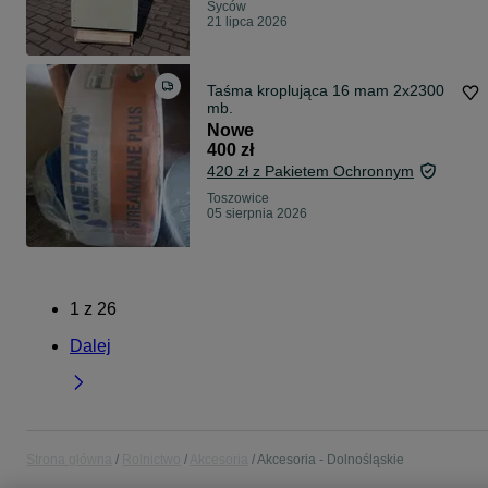
Syców
21 lipca 2026
Taśma kroplująca 16 mam 2x2300
mb.
Nowe
400 zł
420 zł z Pakietem Ochronnym
Toszowice
05 sierpnia 2026
1
z
26
Dalej
Strona główna
Rolnictwo
Akcesoria
Akcesoria - Dolnośląskie