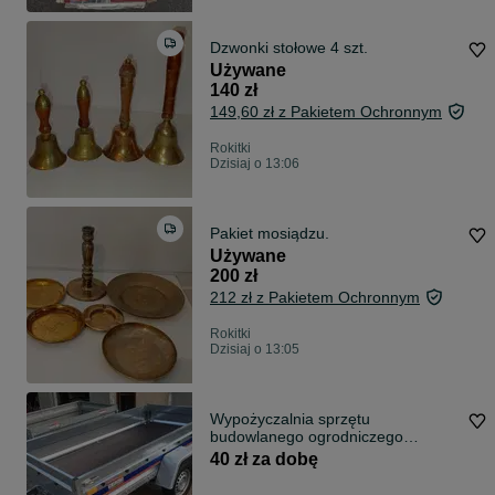
Dzwonki stołowe 4 szt.
Używane
140 zł
149,60 zł z Pakietem Ochronnym
Rokitki
Dzisiaj o 13:06
Pakiet mosiądzu.
Używane
200 zł
212 zł z Pakietem Ochronnym
Rokitki
Dzisiaj o 13:05
Wypożyczalnia sprzętu
budowlanego ogrodniczego
przyczep ASTIKA ROKITKI
40 zł za dobę