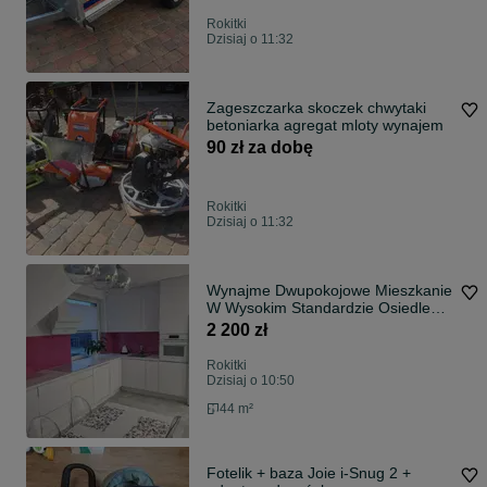
Rokitki
Dzisiaj o 11:32
Zageszczarka skoczek chwytaki
betoniarka agregat mloty wynajem
90 zł za dobę
Rokitki
Dzisiaj o 11:32
Wynajme Dwupokojowe Mieszkanie
W Wysokim Standardzie Osiedle
Rokitki.
2 200 zł
Rokitki
Dzisiaj o 10:50
44 m²
Fotelik + baza Joie i-Snug 2 +