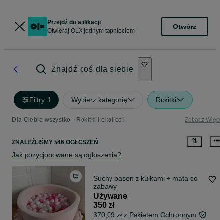
Przejdź do aplikacji
Otwórz
Otwieraj OLX jednym tapnięciem
Znajdź coś dla siebie
Filtry
·
1
Wybierz kategorię
Rokitki
Dla Ciebie wszystko - Rokitki i okolice!
Zobacz Więc
ZNALEŹLIŚMY 546 OGŁOSZEŃ
Jak pozycjonowane są ogłoszenia?
Suchy basen z kulkami + mata do
zabawy
Używane
350 zł
370,09 zł z Pakietem Ochronnym