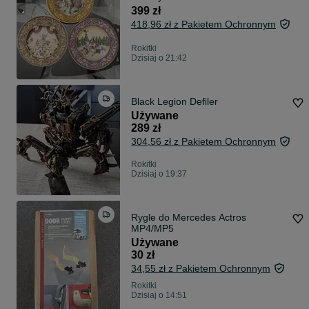
kolekcjonerskie
399 zł
418,96 zł z Pakietem Ochronnym
Rokitki
Dzisiaj o 21:42
Black Legion Defiler
Używane
289 zł
304,56 zł z Pakietem Ochronnym
Rokitki
Dzisiaj o 19:37
Rygle do Mercedes Actros
MP4/MP5
Używane
30 zł
34,55 zł z Pakietem Ochronnym
Rokitki
Dzisiaj o 14:51