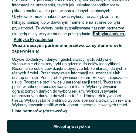
informacji na urządzeniu, takich jak unikalne identyfikatory w
plikach cookie w celu przetwarzania danych osobowych.
Skorzystaj z największego serwisu ogłoszeniowego - Rokitki i okolice! Kupuj to, czego pragniesz i sprzedawaj to, czego już nie potrzebujesz!
Zobacz Więc
Użytkownik może zaakceptować wybory lub zarządzać nimi,
klikając poniżej lub w dowolnym momencie na stronie polityki
prywatności. Te wybory będą sygnalizowane naszym partnerom i
Mapa kategorii
nie będą miały wpływu na dane przeglądania.
Polityka cookies,
Mapa miejscowości
Polityka Prywatności
Wraz z naszymi partnerami przetwarzamy dane w celu
Mapa ministron
zapewnienia:
Popularne wyszukiwania
Użycie dokładnych danych geolokalizacyjnych. Aktywne
skanowanie charakterystyki urządzenia do celów identyfikacji.
Rozumienie odbiorców dzięki statystyce lub kombinacji danych z
różnych źródeł. Przechowywanie informacji na urządzeniu lub
dostęp do nich. Pomiar efektywności reklam. Rozwój i ulepszanie
usług. Tworzenie profili w celu personalizacji treści. Tworzenie
profili w celu spersonalizowanych reklam. Wykorzystywanie
ograniczonych danych do wyboru reklam. Wykorzystywanie
ograniczonych danych do wyboru treści. Pomiar efektywności
treści. Wykorzystanie profili do wyboru spersonalizowanych reklam.
Wykorzystywanie profili w celu doboru spersonalizowanych treści.
Lista partnerów (dostawców)
Akceptuj wszystkie