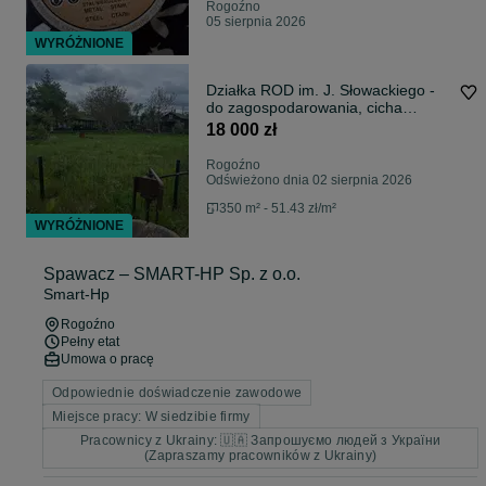
Rogoźno
05 sierpnia 2026
WYRÓŻNIONE
Działka ROD im. J. Słowackiego -
do zagospodarowania, cicha
spokojna okolica
18 000 zł
Rogoźno
Odświeżono dnia 02 sierpnia 2026
350 m² - 51.43 zł/m²
WYRÓŻNIONE
Spawacz – SMART-HP Sp. z o.o.
Smart-Hp
Rogoźno
Pełny etat
Umowa o pracę
Odpowiednie doświadczenie zawodowe
Miejsce pracy: W siedzibie firmy
Pracownicy z Ukrainy: 🇺🇦 Запрошуємо людей з України
(Zapraszamy pracowników z Ukrainy)