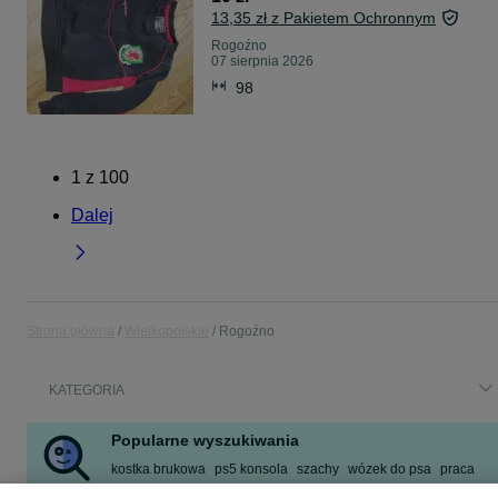
13,35 zł z Pakietem Ochronnym
Rogoźno
07 sierpnia 2026
98
1
z
100
Dalej
Strona główna
Wielkopolskie
Rogoźno
KATEGORIA
Popularne wyszukiwania
kostka brukowa
ps5 konsola
szachy
wózek do psa
praca
gęś
ikano
mieszkanie