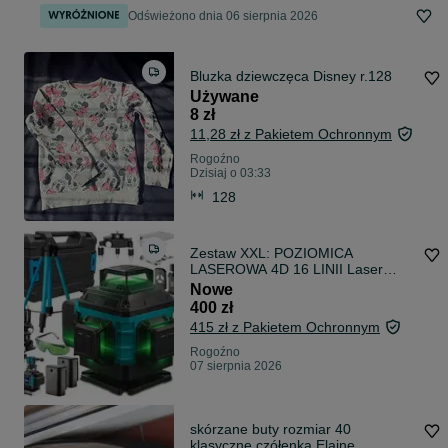
Odświeżono dnia 06 sierpnia 2026
Bluzka dziewczęca Disney r.128
Używane
8 zł
11,28 zł z Pakietem Ochronnym
Rogoźno
Dzisiaj o 03:33
128
Zestaw XXL: POZIOMICA
LASEROWA 4D 16 LINII Laser
Krzyżowy 360 Nowa
Nowe
400 zł
415 zł z Pakietem Ochronnym
Rogoźno
07 sierpnia 2026
skórzane buty rozmiar 40
klasyczne czółenka Elaine