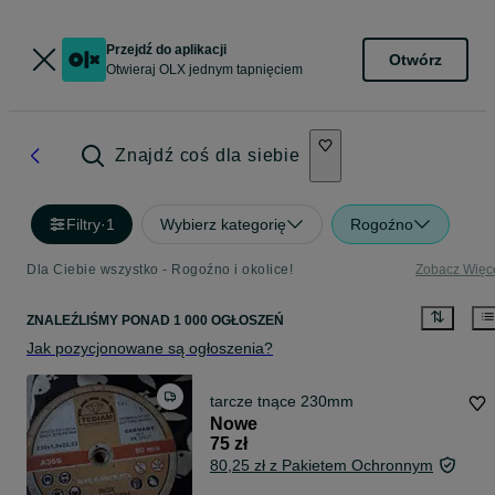
Przejdź do aplikacji
Otwórz
Otwieraj OLX jednym tapnięciem
Znajdź coś dla siebie
Filtry
·
1
Wybierz kategorię
Rogoźno
Dla Ciebie wszystko - Rogoźno i okolice!
Zobacz Więc
ZNALEŹLIŚMY
PONAD
1 000 OGŁOSZEŃ
Jak pozycjonowane są ogłoszenia?
tarcze tnące 230mm
Nowe
75 zł
80,25 zł z Pakietem Ochronnym