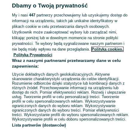
Dbamy o Twoją prywatność
Zobacz Więcej
My i nasi
447
partnerzy przechowujemy lub uzyskujemy dostęp do
informacji na urządzeniu, takich jak unikalne identyfikatory w
Skorzystaj z największego serwisu ogłoszeniowego - Rogoźno i okolice! Kupuj to, czego pragniesz i sprzedawaj to, czego już nie potrzebujesz!
Zobacz Więc
plikach cookie w celu przetwarzania danych osobowych.
Użytkownik może zaakceptować wybory lub zarządzać nimi,
klikając poniżej lub w dowolnym momencie na stronie polityki
Mapa kategorii
prywatności. Te wybory będą sygnalizowane naszym partnerom i
Mapa miejscowości
nie będą miały wpływu na dane przeglądania.
Polityka cookies,
Mapa ministron
Polityka Prywatności
Wraz z naszymi partnerami przetwarzamy dane w celu
Popularne wyszukiwania
zapewnienia:
Użycie dokładnych danych geolokalizacyjnych. Aktywne
skanowanie charakterystyki urządzenia do celów identyfikacji.
Rozumienie odbiorców dzięki statystyce lub kombinacji danych z
różnych źródeł. Przechowywanie informacji na urządzeniu lub
dostęp do nich. Pomiar efektywności reklam. Rozwój i ulepszanie
usług. Tworzenie profili w celu personalizacji treści. Tworzenie
profili w celu spersonalizowanych reklam. Wykorzystywanie
ograniczonych danych do wyboru reklam. Wykorzystywanie
ograniczonych danych do wyboru treści. Pomiar efektywności
treści. Wykorzystanie profili do wyboru spersonalizowanych reklam.
Wykorzystywanie profili w celu doboru spersonalizowanych treści.
Lista partnerów (dostawców)