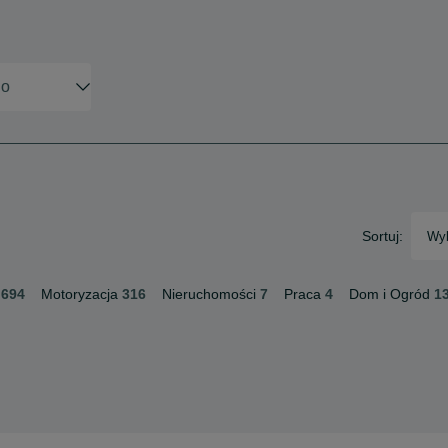
Sortuj:
Wyb
694
Motoryzacja
316
Nieruchomości
7
Praca
4
Dom i Ogród
1