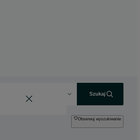
Odległość
+0 km
Szukaj
Obserwuj wyszukiwanie