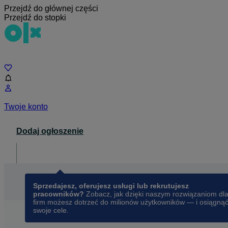
Przejdź do głównej części
Przejdź do stopki
Czat
Twoje konto
Dodaj ogłoszenie
Dla biznesu
opens in a new tab
Sprzedajesz, oferujesz usługi lub rekrutujesz
pracowników?
Zobacz, jak dzięki naszym rozwiązaniom dl
firm możesz dotrzeć do milionów użytkowników — i osiągną
swoje cele.