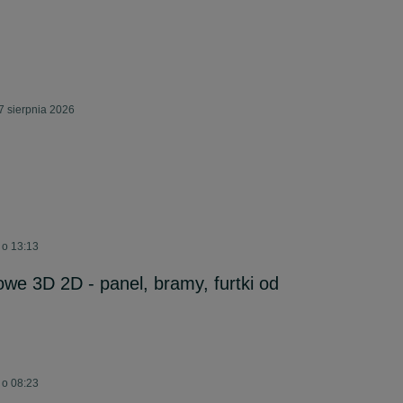
 sierpnia 2026
 o 13:13
we 3D 2D - panel, bramy, furtki od
 o 08:23