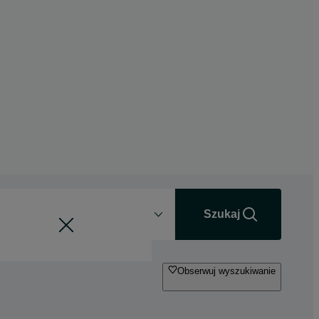
Odległość
+0 km
Szukaj
Obserwuj wyszukiwanie