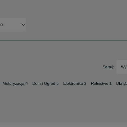
Sortuj:
Wyb
Motoryzacja
4
Dom i Ogród
5
Elektronika
2
Rolnictwo
1
Dla Dz