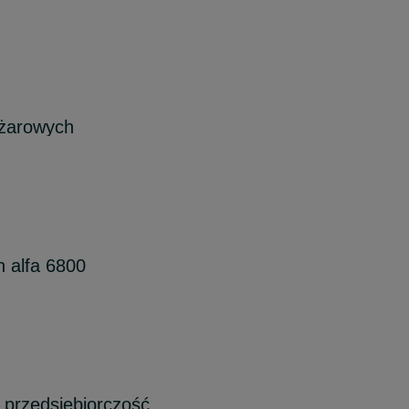
ężarowych
 alfa 6800
 przedsiębiorczość