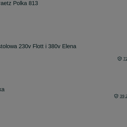
aetz Polka 813
tolowa 230v Flott i 380v Elena
7
ka
39,