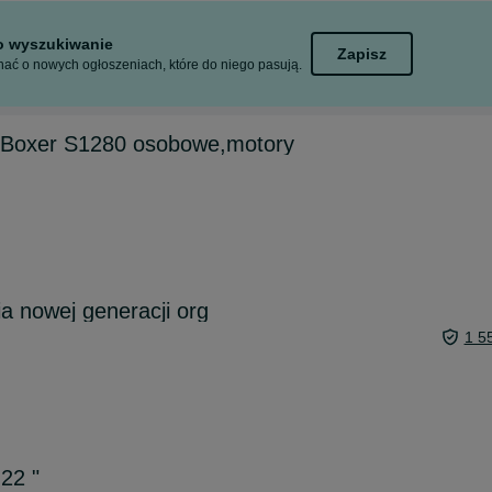
to wyszukiwanie
Zapisz
ać o nowych ogłoszeniach, które do niego pasują.
 Boxer S1280 osobowe,motory
a nowej generacji org
1 5
 22 "