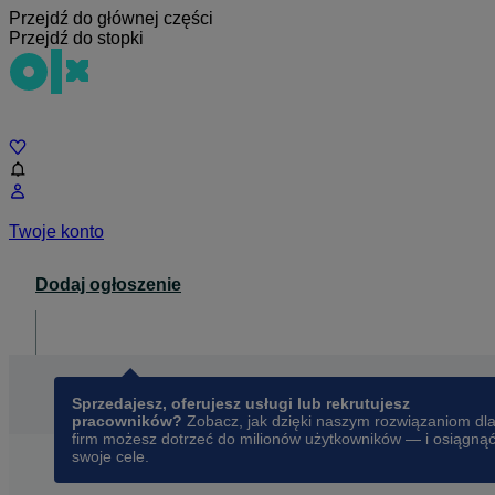
Przejdź do głównej części
Przejdź do stopki
Czat
Twoje konto
Dodaj ogłoszenie
Dla biznesu
opens in a new tab
Sprzedajesz, oferujesz usługi lub rekrutujesz
pracowników?
Zobacz, jak dzięki naszym rozwiązaniom dl
firm możesz dotrzeć do milionów użytkowników — i osiągną
swoje cele.