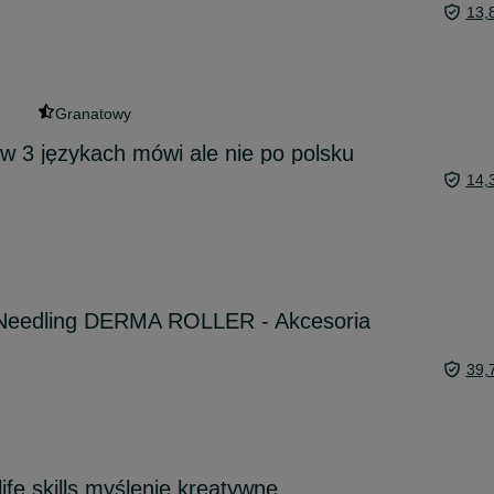
13,
Granatowy
w 3 językach mówi ale nie po polsku
14,
Needling DERMA ROLLER - Akcesoria
39,
ife skills myślenie kreatywne