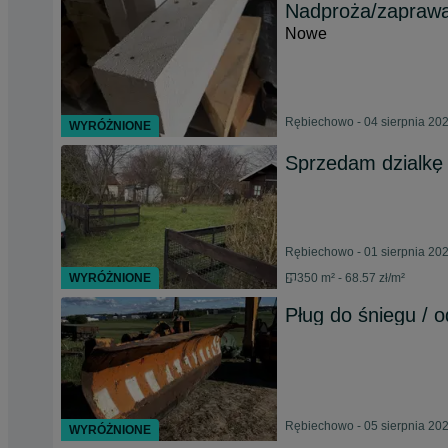
Nadproża/zapraw
Nowe
Rębiechowo - 04 sierpnia 20
WYRÓŻNIONE
Sprzedam dzialk
Rębiechowo - 01 sierpnia 20
WYRÓŻNIONE
350 m² - 68.57 zł/m²
Pług do śniegu / 
Rębiechowo - 05 sierpnia 20
WYRÓŻNIONE