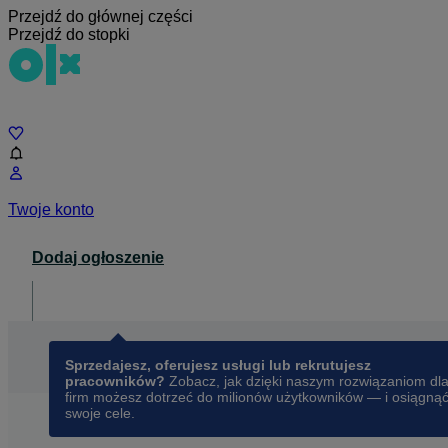
Przejdź do głównej części
Przejdź do stopki
Czat
Twoje konto
Dodaj ogłoszenie
Dla biznesu
opens in a new tab
Sprzedajesz, oferujesz usługi lub rekrutujesz
pracowników?
Zobacz, jak dzięki naszym rozwiązaniom dl
firm możesz dotrzeć do milionów użytkowników — i osiągną
swoje cele.