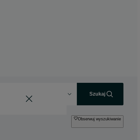
Odległość
+0 km
Szukaj
Obserwuj wyszukiwanie