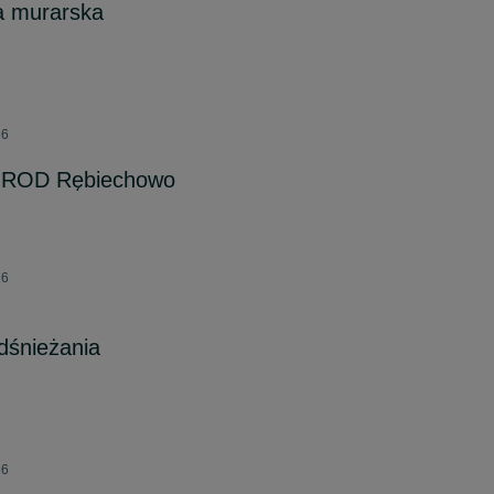
a murarska
26
ę ROD Rębiechowo
26
odśnieżania
26