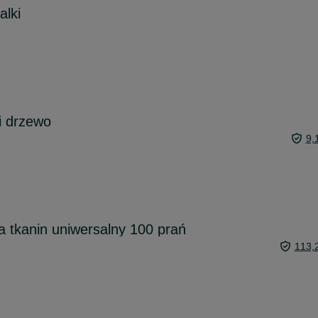
alki
 i drzewo
9,
a tkanin uniwersalny 100 prań
113,