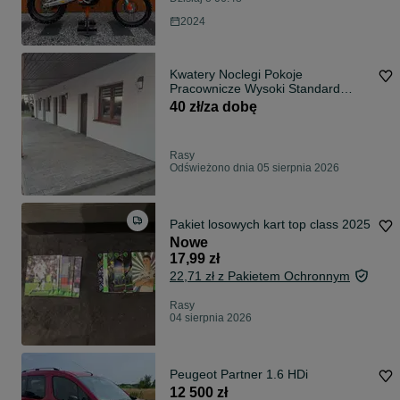
2024
Kwatery Noclegi Pokoje
Pracownicze Wysoki Standard
nowe pokoje
40 zł/za dobę
Rasy
Odświeżono dnia 05 sierpnia 2026
Pakiet losowych kart top class 2025
Nowe
17,99 zł
22,71 zł z Pakietem Ochronnym
Rasy
04 sierpnia 2026
Peugeot Partner 1.6 HDi
12 500 zł