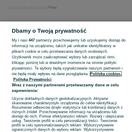
Strona główna
Łódzkie
Rasy
KATEGORIA
Dbamy o Twoją prywatność
Popularne wyszukiwania
My i nasi
447
partnerzy przechowujemy lub uzyskujemy dostęp do
drewniany taras
informacji na urządzeniu, takich jak unikalne identyfikatory w
plikach cookie w celu przetwarzania danych osobowych.
Użytkownik może zaakceptować wybory lub zarządzać nimi,
Skorzystaj z największego serwisu ogłoszeniowego - Rasy i okolice! Kupuj to, czego pragniesz i sprzedawaj to, czego już nie potrzebujesz!
Zobacz Więc
klikając poniżej lub w dowolnym momencie na stronie polityki
prywatności. Te wybory będą sygnalizowane naszym partnerom i
nie będą miały wpływu na dane przeglądania.
Polityka cookies,
Mapa kategorii
Polityka Prywatności
Mapa miejscowości
Wraz z naszymi partnerami przetwarzamy dane w celu
Mapa ministron
zapewnienia:
Popularne wyszukiwania
Użycie dokładnych danych geolokalizacyjnych. Aktywne
skanowanie charakterystyki urządzenia do celów identyfikacji.
Rozumienie odbiorców dzięki statystyce lub kombinacji danych z
różnych źródeł. Przechowywanie informacji na urządzeniu lub
dostęp do nich. Pomiar efektywności reklam. Rozwój i ulepszanie
usług. Tworzenie profili w celu personalizacji treści. Tworzenie
profili w celu spersonalizowanych reklam. Wykorzystywanie
ograniczonych danych do wyboru reklam. Wykorzystywanie