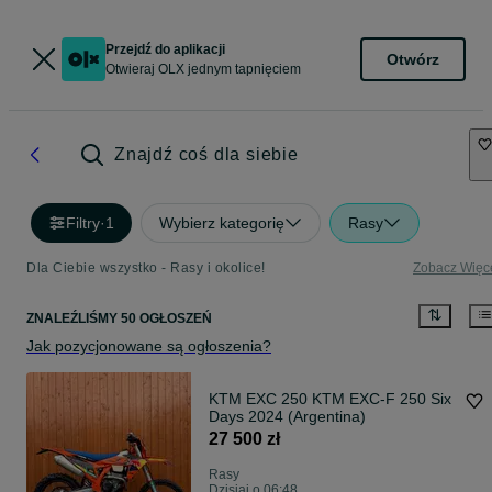
Przejdź do aplikacji
Otwórz
Otwieraj OLX jednym tapnięciem
Znajdź coś dla siebie
Filtry
·
1
Wybierz kategorię
Rasy
Dla Ciebie wszystko - Rasy i okolice!
Zobacz Więc
ZNALEŹLIŚMY 50 OGŁOSZEŃ
Jak pozycjonowane są ogłoszenia?
KTM EXC 250 KTM EXC-F 250 Six
Days 2024 (Argentina)
27 500 zł
Rasy
Dzisiaj o 06:48