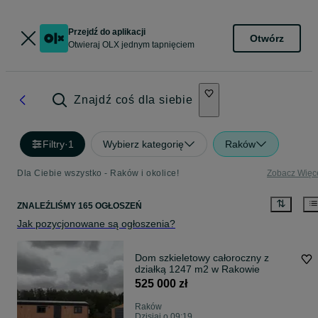
Przejdź do aplikacji
Otwórz
Otwieraj OLX jednym tapnięciem
Znajdź coś dla siebie
Filtry
·
1
Wybierz kategorię
Raków
Dla Ciebie wszystko - Raków i okolice!
Zobacz Więc
ZNALEŹLIŚMY 165 OGŁOSZEŃ
Jak pozycjonowane są ogłoszenia?
Dom szkieletowy całoroczny z
działką 1247 m2 w Rakowie
525 000 zł
Raków
Dzisiaj o 09:19