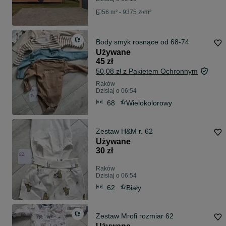
56 m² - 9375 zł/m²
Body smyk rosnące od 68-74
Używane
45 zł
50,08 zł z Pakietem Ochronnym
Raków
Dzisiaj o 06:54
68
Wielokolorowy
Zestaw H&M r. 62
Używane
30 zł
Raków
Dzisiaj o 06:54
62
Biały
Zestaw Mrofi rozmiar 62