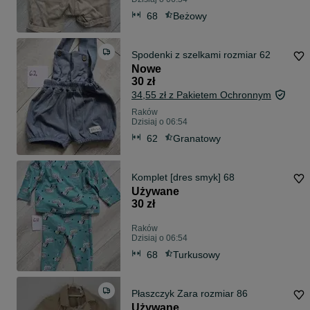
68
Beżowy
Spodenki z szelkami rozmiar 62
Nowe
30 zł
34,55 zł z Pakietem Ochronnym
Raków
Dzisiaj o 06:54
62
Granatowy
Komplet [dres smyk] 68
Używane
30 zł
Raków
Dzisiaj o 06:54
68
Turkusowy
Płaszczyk Zara rozmiar 86
Używane