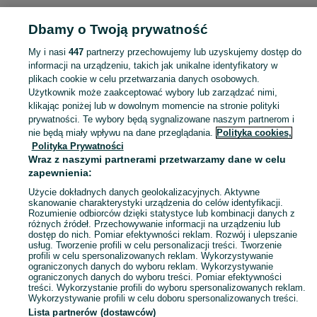
Dbamy o Twoją prywatność
Strona główna
Łódzkie
Raków
My i nasi
447
partnerzy przechowujemy lub uzyskujemy dostęp do
informacji na urządzeniu, takich jak unikalne identyfikatory w
KATEGORIA
plikach cookie w celu przetwarzania danych osobowych.
Użytkownik może zaakceptować wybory lub zarządzać nimi,
Skorzystaj z największego serwisu ogłoszeniowego - Raków i okolice! Kupuj to, czego pragniesz i sprzedawaj to, czego już nie potrzebujesz!
Zobacz Więc
klikając poniżej lub w dowolnym momencie na stronie polityki
prywatności. Te wybory będą sygnalizowane naszym partnerom i
nie będą miały wpływu na dane przeglądania.
Polityka cookies,
Mapa kategorii
Polityka Prywatności
Mapa miejscowości
Wraz z naszymi partnerami przetwarzamy dane w celu
zapewnienia:
Mapa ministron
Użycie dokładnych danych geolokalizacyjnych. Aktywne
Popularne wyszukiwania
skanowanie charakterystyki urządzenia do celów identyfikacji.
Rozumienie odbiorców dzięki statystyce lub kombinacji danych z
różnych źródeł. Przechowywanie informacji na urządzeniu lub
dostęp do nich. Pomiar efektywności reklam. Rozwój i ulepszanie
usług. Tworzenie profili w celu personalizacji treści. Tworzenie
profili w celu spersonalizowanych reklam. Wykorzystywanie
ograniczonych danych do wyboru reklam. Wykorzystywanie
ograniczonych danych do wyboru treści. Pomiar efektywności
treści. Wykorzystanie profili do wyboru spersonalizowanych reklam.
Wykorzystywanie profili w celu doboru spersonalizowanych treści.
Lista partnerów (dostawców)