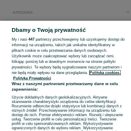
KATEGORIA
Popularne wyszukiwania
Dbamy o Twoją prywatność
mokka
mooka
stół do ping ponga
królik
dom
sklejka
My i nasi
447
partnerzy przechowujemy lub uzyskujemy dostęp do
praca
mieszkanie
informacji na urządzeniu, takich jak unikalne identyfikatory w
Zobacz Więcej
plikach cookie w celu przetwarzania danych osobowych.
Użytkownik może zaakceptować wybory lub zarządzać nimi,
klikając poniżej lub w dowolnym momencie na stronie polityki
Mapa kategorii
prywatności. Te wybory będą sygnalizowane naszym partnerom i
nie będą miały wpływu na dane przeglądania.
Polityka cookies,
Mapa miejscowości
Polityka Prywatności
Mapa ministron
Wraz z naszymi partnerami przetwarzamy dane w celu
zapewnienia:
Popularne wyszukiwania
Użycie dokładnych danych geolokalizacyjnych. Aktywne
skanowanie charakterystyki urządzenia do celów identyfikacji.
Rozumienie odbiorców dzięki statystyce lub kombinacji danych z
różnych źródeł. Przechowywanie informacji na urządzeniu lub
dostęp do nich. Pomiar efektywności reklam. Rozwój i ulepszanie
usług. Tworzenie profili w celu personalizacji treści. Tworzenie
profili w celu spersonalizowanych reklam. Wykorzystywanie
ograniczonych danych do wyboru reklam. Wykorzystywanie