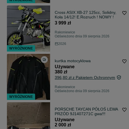
WYRÓŻNIONE
Cross ASIX XB-27 125cc, Solidny,
Koła 14/12! E.Rozruch ! NOWY !
3 999 zł
Rakoniewice
Odświeżono dnia 09 sierpnia 2026
2026
WYRÓŻNIONE
kurtka motocyklowa
Używane
380 zł
396,80 zł z Pakietem Ochronnym
Rakoniewice
Odświeżono dnia 09 sierpnia 2026
WYRÓŻNIONE
PORSCHE TAYCAN PÓŁOŚ LEWA
PRZÓD 9J1407271C gwa!!!
Używane
2 000 zł