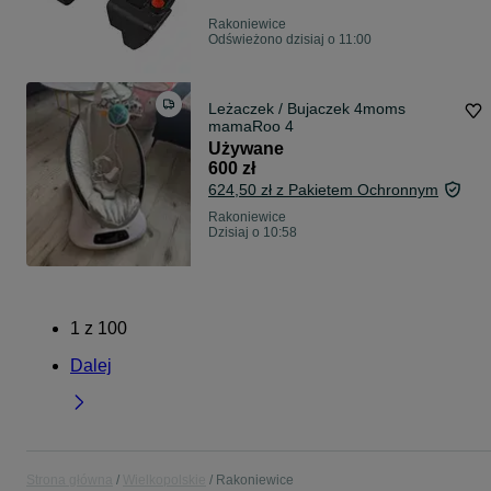
Rakoniewice
Odświeżono dzisiaj o 11:00
Leżaczek / Bujaczek 4moms
mamaRoo 4
Używane
600 zł
624,50 zł z Pakietem Ochronnym
Rakoniewice
Dzisiaj o 10:58
1
z
100
Dalej
Strona główna
Wielkopolskie
Rakoniewice