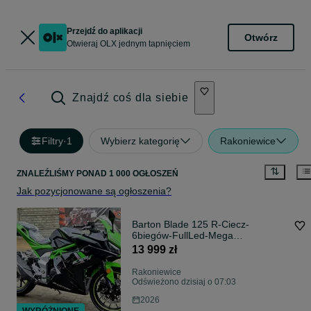
Przejdź do aplikacji
Otwórz
Otwieraj OLX jednym tapnięciem
Znajdź coś dla siebie
Filtry
·
1
Wybierz kategorię
Rakoniewice
ZNALEŹLIŚMY
PONAD
1 000 OGŁOSZEŃ
Jak pozycjonowane są ogłoszenia?
Barton Blade 125 R-Ciecz-
6biegów-FullLed-Mega
Duży,Raty,Dostawa,
13 999 zł
Rakoniewice
Odświeżono dzisiaj o 07:03
2026