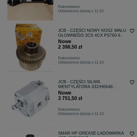
Rakoniewice
Odświeżono dzisiaj o 11:10
JCB - CZĘŚCI NOWY KOSZ WAŁU
GŁOWNEGO 3CX 4CX PS760 6
BIEGOWA 459/50492 (ORYGINAŁ)
Nowe
2 398,50 zł
Rakoniewice
Odświeżono dzisiaj o 11:10
JCB - CZĘŚCI SILNIK
WENTYLATORA 332/H0546
(ORYGINAŁ) 510 527 535 540 550
Nowe
3 751,50 zł
Rakoniewice
Odświeżono dzisiaj o 11:10
SMAR HP GREASE ŁADOWARKA