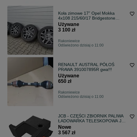
Koła zimowe 17” Opel Mokka
4x108 215/60/17 Bridgestone
2022R
Używane
3 100 zł
Rakoniewice
Odświeżono dzisiaj o 11:00
RENAULT AUSTRAL PÓŁOŚ
PRAWA 391007895R gwa!!!
Używane
650 zł
Rakoniewice
Odświeżono dzisiaj o 11:00
JCB - CZĘŚCI ZBIORNIK PALIWA
ŁADOWARKA TELESKOPOWA JCB
162/03552
Nowe
3 567 zł