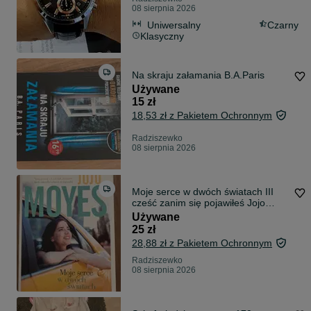
08 sierpnia 2026
Uniwersalny
Czarny
Klasyczny
Na skraju załamania B.A.Paris
Używane
15 zł
18,53 zł z Pakietem Ochronnym
Radziszewko
08 sierpnia 2026
Moje serce w dwóch światach III
cześć zanim się pojawiłeś Jojo
Moyes
Używane
25 zł
28,88 zł z Pakietem Ochronnym
Radziszewko
08 sierpnia 2026