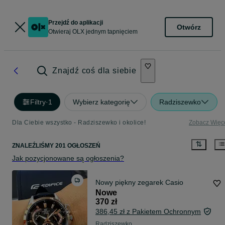
Przejdź do aplikacji
Otwórz
Otwieraj OLX jednym tapnięciem
Znajdź coś dla siebie
Filtry
·
1
Wybierz kategorię
Radziszewko
Dla Ciebie wszystko - Radziszewko i okolice!
Zobacz Więc
ZNALEŹLIŚMY 201 OGŁOSZEŃ
Jak pozycjonowane są ogłoszenia?
Nowy piękny zegarek Casio
Nowe
370 zł
386,45 zł z Pakietem Ochronnym
Radziszewko