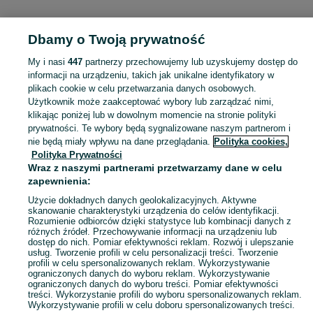
Dbamy o Twoją prywatność
Strona główna
Zachodniopomorskie
Radziszewko
My i nasi
447
partnerzy przechowujemy lub uzyskujemy dostęp do
informacji na urządzeniu, takich jak unikalne identyfikatory w
KATEGORIA
plikach cookie w celu przetwarzania danych osobowych.
Użytkownik może zaakceptować wybory lub zarządzać nimi,
Skorzystaj z największego serwisu ogłoszeniowego - Radziszewko i okolice! Kupuj to, czego pragniesz i sprzedawaj to, czego już nie potrzebujesz!
Zobacz Więc
klikając poniżej lub w dowolnym momencie na stronie polityki
prywatności. Te wybory będą sygnalizowane naszym partnerom i
nie będą miały wpływu na dane przeglądania.
Polityka cookies,
Mapa kategorii
Polityka Prywatności
Mapa miejscowości
Wraz z naszymi partnerami przetwarzamy dane w celu
zapewnienia:
Mapa ministron
Popularne wyszukiwania
Użycie dokładnych danych geolokalizacyjnych. Aktywne
skanowanie charakterystyki urządzenia do celów identyfikacji.
Rozumienie odbiorców dzięki statystyce lub kombinacji danych z
różnych źródeł. Przechowywanie informacji na urządzeniu lub
dostęp do nich. Pomiar efektywności reklam. Rozwój i ulepszanie
usług. Tworzenie profili w celu personalizacji treści. Tworzenie
profili w celu spersonalizowanych reklam. Wykorzystywanie
ograniczonych danych do wyboru reklam. Wykorzystywanie
ograniczonych danych do wyboru treści. Pomiar efektywności
treści. Wykorzystanie profili do wyboru spersonalizowanych reklam.
Wykorzystywanie profili w celu doboru spersonalizowanych treści.