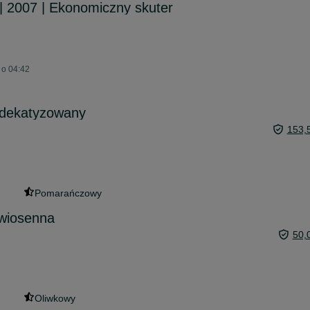
| 2007 | Ekonomiczny skuter
 o 04:42
 dekatyzowany
153,
Pomarańczowy
wiosenna
50,
Oliwkowy