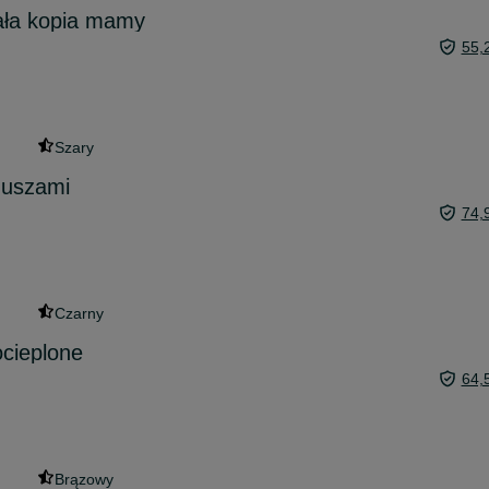
ała kopia mamy
55,
Szary
 uszami
74,
Czarny
cieplone
64,
Brązowy