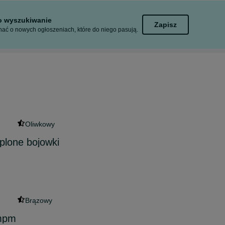
to wyszukiwanie
Zapisz
ać o nowych ogłoszeniach, które do niego pasują.
Oliwkowy
plone bojowki
Brązowy
mpm