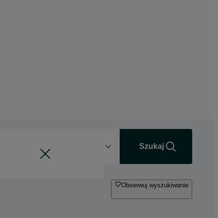
Odległość
+0 km
Szukaj
Obserwuj wyszukiwanie