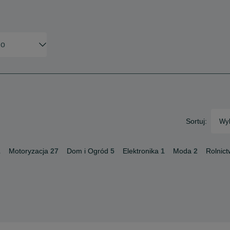
Sortuj:
Wyb
1
Motoryzacja
27
Dom i Ogród
5
Elektronika
1
Moda
2
Rolnic