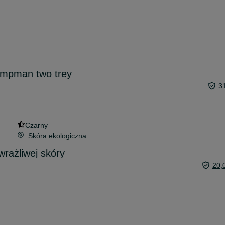
umpman two trey
3
Czarny
Skóra ekologiczna
rażliwej skóry
20,