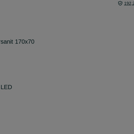
192,
sanit 170x70
e LED