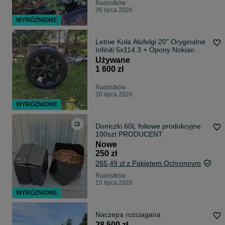
Radostków
26 lipca 2026
WYRÓŻNIONE
Letnie Koła Alufelgi 20" Oryginalne
Infiniti 5x114.3 + Opony Nokian
265/50R20
Używane
1 600 zł
Radostków
20 lipca 2026
WYRÓŻNIONE
Doniczki 60L foliowe produkcyjne
100szt PRODUCENT
Nowe
250 zł
265,49 zł z Pakietem Ochronnym
Radostków
15 lipca 2026
WYRÓŻNIONE
Naczepa rozciagana
28 500 zł