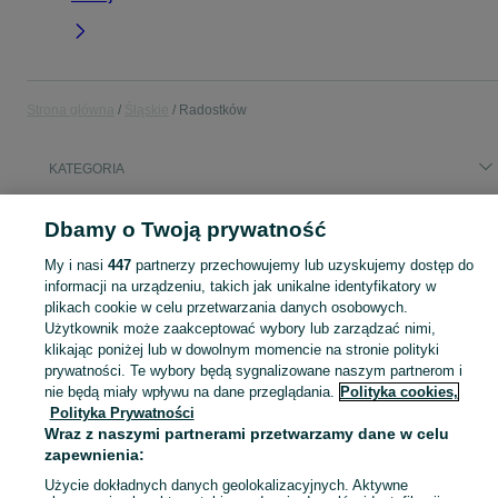
Strona główna
Śląskie
Radostków
KATEGORIA
Popularne wyszukiwania
Dbamy o Twoją prywatność
16
15 cali
klapa tył focus mk2
księgowa
My i nasi
447
partnerzy przechowujemy lub uzyskujemy dostęp do
informacji na urządzeniu, takich jak unikalne identyfikatory w
plikach cookie w celu przetwarzania danych osobowych.
Skorzystaj z największego serwisu ogłoszeniowego - Radostków i okolice! Kupuj to, czego pragniesz i sprzedawaj to, czego już nie potrzebujesz!
Zobacz Więc
Użytkownik może zaakceptować wybory lub zarządzać nimi,
klikając poniżej lub w dowolnym momencie na stronie polityki
Mapa kategorii
prywatności. Te wybory będą sygnalizowane naszym partnerom i
nie będą miały wpływu na dane przeglądania.
Polityka cookies,
Mapa miejscowości
Polityka Prywatności
Mapa ministron
Wraz z naszymi partnerami przetwarzamy dane w celu
Popularne wyszukiwania
zapewnienia:
Użycie dokładnych danych geolokalizacyjnych. Aktywne