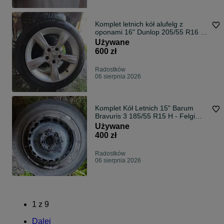
Komplet letnich kół alufelg z
oponami 16" Dunlop 205/55 R16 –
5x112 ET31 (Mercedes i inne)
Używane
600 zł
Radostków
06 sierpnia 2026
Komplet Kół Letnich 15" Barum
Bravuris 3 185/55 R15 H - Felgi
Stalowe 5x100 (VW, Skoda, Seat)
Używane
400 zł
Radostków
06 sierpnia 2026
1
z
9
Dalej