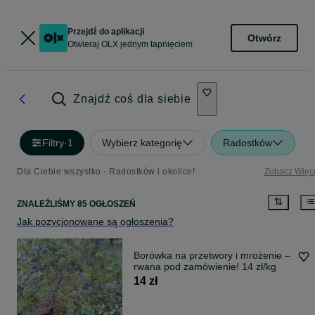
Przejdź do aplikacji
Otwórz
Otwieraj OLX jednym tapnięciem
Znajdź coś dla siebie
Filtry
·
1
Wybierz kategorię
Radostków
Dla Ciebie wszystko - Radostków i okolice!
Zobacz Więc
ZNALEŹLIŚMY 85 OGŁOSZEŃ
Jak pozycjonowane są ogłoszenia?
Borówka na przetwory i mrożenie –
rwana pod zamówienie! 14 zł/kg
14 zł