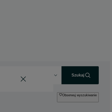
Odległość
+0 km
Szukaj
Obserwuj wyszukiwanie