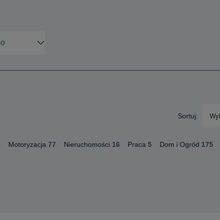
Sortuj:
Wyb
1
Motoryzacja
77
Nieruchomości
16
Praca
5
Dom i Ogród
175