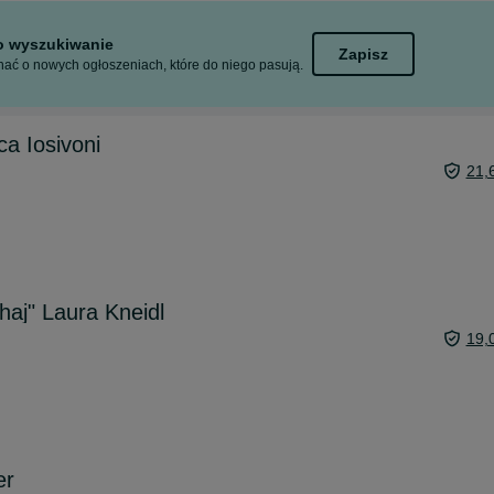
to wyszukiwanie
Zapisz
ać o nowych ogłoszeniach, które do niego pasują.
nca Iosivoni
21,
haj" Laura Kneidl
19,
er