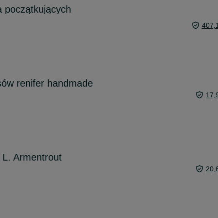
a początkujących
407,
osów renifer handmade
17,
r L. Armentrout
20,