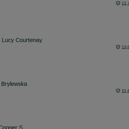
11,
" Lucy Courtenay
13,
a Brylewska
21,
Cooper S