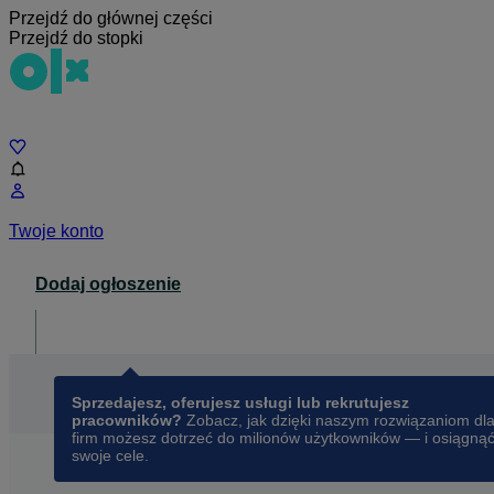
Przejdź do głównej części
Przejdź do stopki
Czat
Twoje konto
Dodaj ogłoszenie
Dla biznesu
opens in a new tab
Sprzedajesz, oferujesz usługi lub rekrutujesz
pracowników?
Zobacz, jak dzięki naszym rozwiązaniom dl
firm możesz dotrzeć do milionów użytkowników — i osiągną
swoje cele.