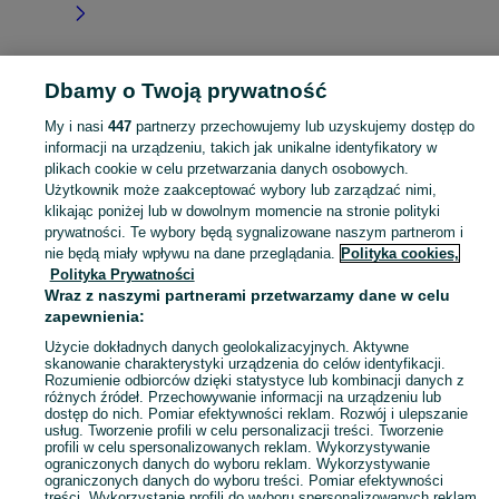
Dbamy o Twoją prywatność
Strona główna
Kujawsko-pomorskie
Raciąż
My i nasi
447
partnerzy przechowujemy lub uzyskujemy dostęp do
informacji na urządzeniu, takich jak unikalne identyfikatory w
KATEGORIA
plikach cookie w celu przetwarzania danych osobowych.
Użytkownik może zaakceptować wybory lub zarządzać nimi,
Skorzystaj z największego serwisu ogłoszeniowego - Raciąż i okolice! Kupuj to, czego pragniesz i sprzedawaj to, czego już nie potrzebujesz!
Zobacz Więc
klikając poniżej lub w dowolnym momencie na stronie polityki
prywatności. Te wybory będą sygnalizowane naszym partnerom i
nie będą miały wpływu na dane przeglądania.
Polityka cookies,
Mapa kategorii
Polityka Prywatności
Mapa miejscowości
Wraz z naszymi partnerami przetwarzamy dane w celu
zapewnienia:
Mapa ministron
Popularne wyszukiwania
Użycie dokładnych danych geolokalizacyjnych. Aktywne
skanowanie charakterystyki urządzenia do celów identyfikacji.
Rozumienie odbiorców dzięki statystyce lub kombinacji danych z
różnych źródeł. Przechowywanie informacji na urządzeniu lub
dostęp do nich. Pomiar efektywności reklam. Rozwój i ulepszanie
usług. Tworzenie profili w celu personalizacji treści. Tworzenie
profili w celu spersonalizowanych reklam. Wykorzystywanie
ograniczonych danych do wyboru reklam. Wykorzystywanie
ograniczonych danych do wyboru treści. Pomiar efektywności
treści. Wykorzystanie profili do wyboru spersonalizowanych reklam.