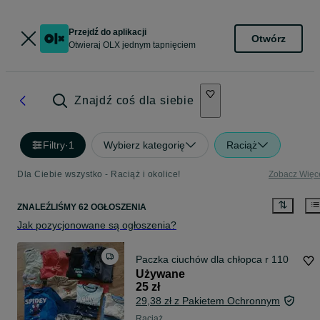
Przejdź do aplikacji
Otwórz
Otwieraj OLX jednym tapnięciem
Znajdź coś dla siebie
Filtry
·
1
Wybierz kategorię
Raciąż
Dla Ciebie wszystko - Raciąż i okolice!
Zobacz Więc
ZNALEŹLIŚMY 62 OGŁOSZENIA
Jak pozycjonowane są ogłoszenia?
Paczka ciuchów dla chłopca r 110
Używane
25 zł
29,38 zł z Pakietem Ochronnym
Raciąż