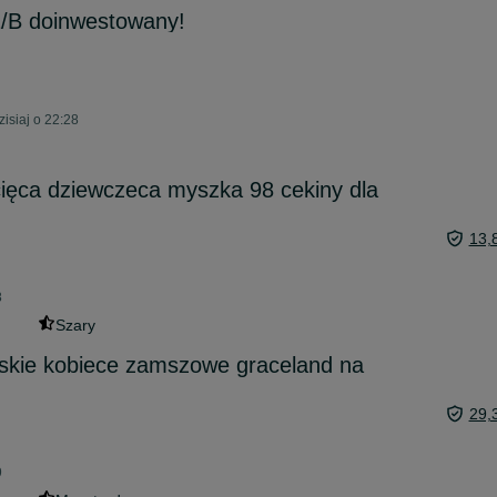
1/B doinwestowany!
isiaj o 22:28
cięca dziewczeca myszka 98 cekiny dla
13,
8
Szary
mskie kobiece zamszowe graceland na
29,
9