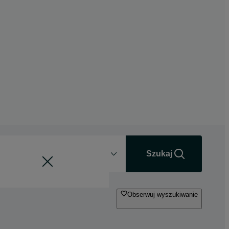
Odległość
+0 km
Szukaj
Obserwuj wyszukiwanie