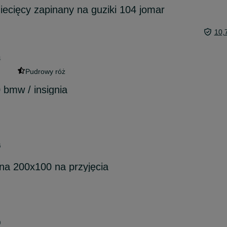
iecięcy zapinany na guziki 104 jomar
10,
4
Pudrowy róż
 bmw / insignia
6
na 200x100 na przyjęcia
9