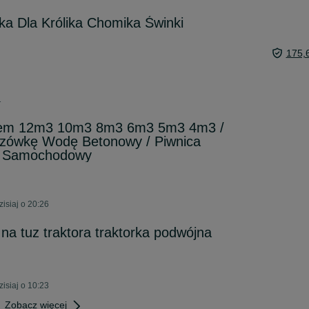
ka Dla Królika Chomika Świnki
175,
1
em 12m3 10m3 8m3 6m3 5m3 4m3 /
czówkę Wodę Betonowy / Piwnica
ł Samochodowy
isiaj o 20:26
na tuz traktora traktorka podwójna
isiaj o 10:23
Zobacz więcej