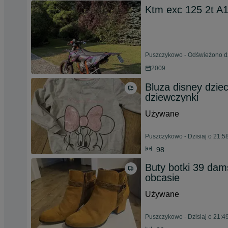
Ktm exc 125 2t A
Puszczykowo - Odświeżono dz
2009
Bluza disney dzie
dziewczynki
Używane
Puszczykowo - Dzisiaj o 21:5
98
Buty botki 39 da
obcasie
Używane
Puszczykowo - Dzisiaj o 21:4