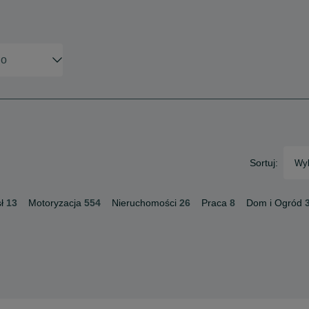
Sortuj:
Wyb
ł
13
Motoryzacja
554
Nieruchomości
26
Praca
8
Dom i Ogród