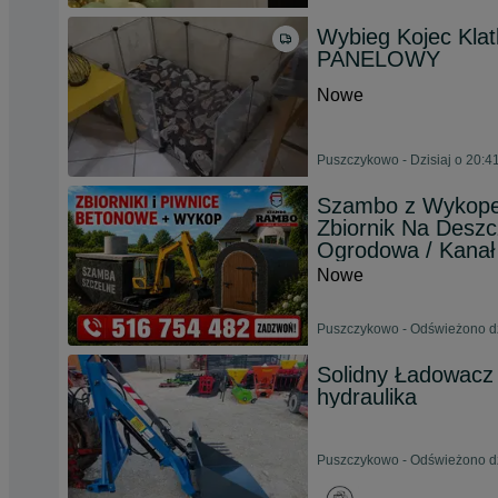
Wybieg Kojec Klat
PANELOWY
Nowe
Puszczykowo - Dzisiaj o 20:4
Szambo z Wykop
Zbiornik Na Desz
Ogrodowa / Kana
Nowe
Puszczykowo - Odświeżono dz
Solidny Ładowacz 
hydraulika
Puszczykowo - Odświeżono dz