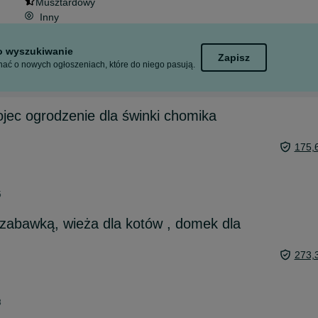
Musztardowy
Inny
to wyszukiwanie
Zapisz
ać o nowych ogłoszeniach, które do niego pasują.
jec ogrodzenie dla świnki chomika
175,
5
 zabawką, wieża dla kotów , domek dla
273,
8