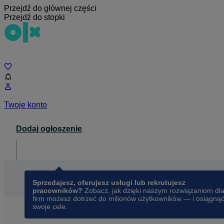
Przejdź do głównej części
Przejdź do stopki
Czat
Twoje konto
Dodaj ogłoszenie
Dla biznesu
opens in a new tab
Sprzedajesz, oferujesz usługi lub rekrutujesz
pracowników?
Zobacz, jak dzięki naszym rozwiązaniom dl
firm możesz dotrzeć do milionów użytkowników — i osiągną
swoje cele.