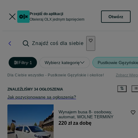
Przejdź do aplikacji
Otwórz
Otwieraj OLX jednym tapnięciem
Znajdź coś dla siebie
Filtry
·
1
Wybierz kategorię
Pustkowie Gęzyński
Dla Ciebie wszystko - Pustkowie Gęzyńskie i okolice!
Zobacz Więc
ZNALEŹLIŚMY 34 OGŁOSZENIA
Jak pozycjonowane są ogłoszenia?
Wynajem busa 8- osobowy,
automat, WOLNE TERMINY
220 zł za dobę