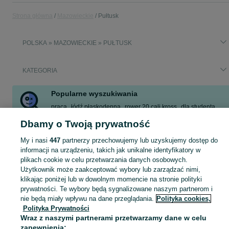
Strona główna
Mazowieckie
Pułtusk
POLSKA » MAZOWIECKIE » PUŁTUSK
KATEGORIA
Popularne wyszukiwania
praca
łódź płaskodenna
rower 20 cali kross
dla studenta
meble kuchenne używane
dom
monitor
pellet
Dbamy o Twoją prywatność
Zobacz Więcej
My i nasi
447
partnerzy przechowujemy lub uzyskujemy dostęp do
informacji na urządzeniu, takich jak unikalne identyfikatory w
plikach cookie w celu przetwarzania danych osobowych.
Skorzystaj z największego serwisu ogłoszeniowego - Pułtusk i okolice! Kupuj to, czego pragniesz i sprzedawaj to, czego już nie potrzebujesz!
Zobacz Więc
Użytkownik może zaakceptować wybory lub zarządzać nimi,
klikając poniżej lub w dowolnym momencie na stronie polityki
Mapa kategorii
prywatności. Te wybory będą sygnalizowane naszym partnerom i
Mapa miejscowości
nie będą miały wpływu na dane przeglądania.
Polityka cookies,
Polityka Prywatności
Mapa ministron
Wraz z naszymi partnerami przetwarzamy dane w celu
Popularne wyszukiwania
zapewnienia: