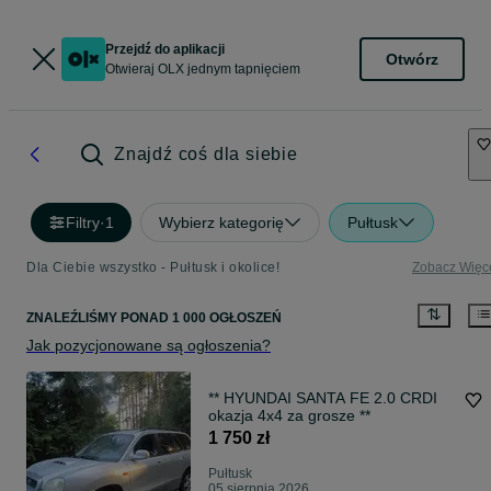
Przejdź do aplikacji
Otwórz
Otwieraj OLX jednym tapnięciem
Znajdź coś dla siebie
Filtry
·
1
Wybierz kategorię
Pułtusk
Dla Ciebie wszystko - Pułtusk i okolice!
Zobacz Więc
ZNALEŹLIŚMY
PONAD
1 000 OGŁOSZEŃ
Jak pozycjonowane są ogłoszenia?
** HYUNDAI SANTA FE 2.0 CRDI
okazja 4x4 za grosze **
1 750 zł
Pułtusk
05 sierpnia 2026