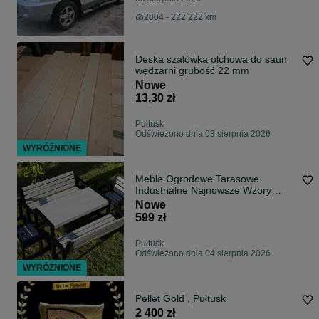
2004 - 222 222 km
Deska szalówka olchowa do saun
wędzarni grubość 22 mm
Nowe
13,30 zł
Pułtusk
Odświeżono dnia 03 sierpnia 2026
WYRÓŻNIONE
Meble Ogrodowe Tarasowe
Industrialne Najnowsze Wzory
Różne Wymiary
Nowe
599 zł
Pułtusk
Odświeżono dnia 04 sierpnia 2026
WYRÓŻNIONE
Pellet Gold , Pułtusk
2 400 zł