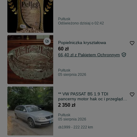
Pułtusk
Odświeżono dzisiaj o 02:42
Popielniczka kryształowa
60 zł
66,40 zł z Pakietem Ochronnym
Pułtusk
05 sierpnia 2026
** VW PASSAT B5 1.9 TDI
pancerny motor hak oc i przegląd
nowe na rok 2027r ! **
2 350 zł
Pułtusk
05 sierpnia 2026
1999 - 222 222 km