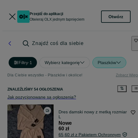
Przejdź do aplikacji
Otwórz
Otwieraj OLX jednym tapnięciem
Znajdź coś dla siebie
Filtry
·
1
Wybierz kategorię
Ptaszków
Dla Ciebie wszystko - Ptaszków i okolice!
Zobacz Więc
ZNALEŹLIŚMY 54 OGŁOSZENIA
Jak pozycjonowane są ogłoszenia?
Dres damski nowy z metką rozmiar
L
Nowe
60 zł
65,60 zł z Pakietem Ochronnym