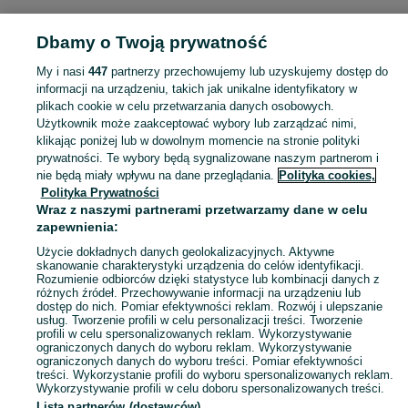
Dbamy o Twoją prywatność
Strona główna
Dolnośląskie
Ptaszków
My i nasi
447
partnerzy przechowujemy lub uzyskujemy dostęp do
informacji na urządzeniu, takich jak unikalne identyfikatory w
KATEGORIA
plikach cookie w celu przetwarzania danych osobowych.
Użytkownik może zaakceptować wybory lub zarządzać nimi,
Skorzystaj z największego serwisu ogłoszeniowego - Ptaszków i okolice! Kupuj to, czego pragniesz i sprzedawaj to, czego już nie potrzebujesz!
Zobacz Więc
klikając poniżej lub w dowolnym momencie na stronie polityki
prywatności. Te wybory będą sygnalizowane naszym partnerom i
nie będą miały wpływu na dane przeglądania.
Polityka cookies,
Mapa kategorii
Polityka Prywatności
Mapa miejscowości
Wraz z naszymi partnerami przetwarzamy dane w celu
zapewnienia:
Mapa ministron
Użycie dokładnych danych geolokalizacyjnych. Aktywne
Popularne wyszukiwania
skanowanie charakterystyki urządzenia do celów identyfikacji.
Rozumienie odbiorców dzięki statystyce lub kombinacji danych z
różnych źródeł. Przechowywanie informacji na urządzeniu lub
dostęp do nich. Pomiar efektywności reklam. Rozwój i ulepszanie
usług. Tworzenie profili w celu personalizacji treści. Tworzenie
profili w celu spersonalizowanych reklam. Wykorzystywanie
ograniczonych danych do wyboru reklam. Wykorzystywanie
ograniczonych danych do wyboru treści. Pomiar efektywności
treści. Wykorzystanie profili do wyboru spersonalizowanych reklam.
Wykorzystywanie profili w celu doboru spersonalizowanych treści.
Lista partnerów (dostawców)