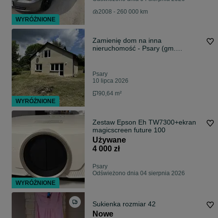
2008 - 260 000 km
WYRÓŻNIONE
Zamienię dom na inna
nieruchomość - Psary (gm.
Trzebinia)
Psary
10 lipca 2026
90,64 m²
WYRÓŻNIONE
Zestaw Epson Eh TW7300+ekran
magicscreen future 100
Używane
4 000 zł
Psary
Odświeżono dnia 04 sierpnia 2026
WYRÓŻNIONE
Sukienka rozmiar 42
Nowe