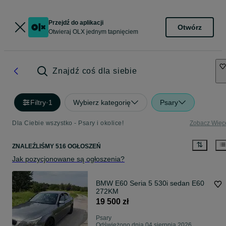
Przejdź do aplikacji
Otwórz
Otwieraj OLX jednym tapnięciem
Znajdź coś dla siebie
Filtry
·
1
Wybierz kategorię
Psary
Dla Ciebie wszystko - Psary i okolice!
Zobacz Więc
ZNALEŹLIŚMY 516 OGŁOSZEŃ
Jak pozycjonowane są ogłoszenia?
BMW E60 Seria 5 530i sedan E60
272KM
19 500 zł
Psary
Odświeżono dnia 04 sierpnia 2026