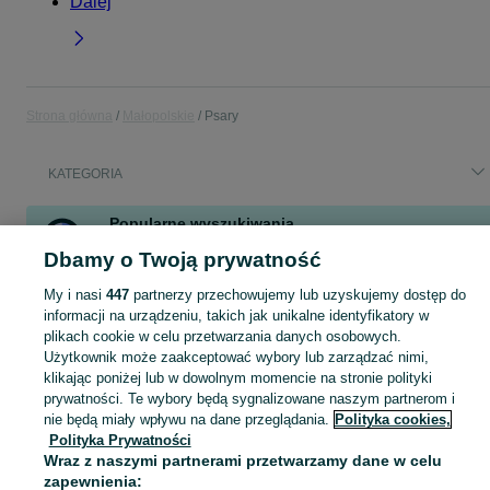
Dalej
Strona główna
Małopolskie
Psary
KATEGORIA
Popularne wyszukiwania
praca lidl
półka
regał magazynowy
kukurydza gnieciona
Dbamy o Twoją prywatność
regał
My i nasi
447
partnerzy przechowujemy lub uzyskujemy dostęp do
informacji na urządzeniu, takich jak unikalne identyfikatory w
plikach cookie w celu przetwarzania danych osobowych.
Skorzystaj z największego serwisu ogłoszeniowego - Psary i okolice! Kupuj to, czego pragniesz i sprzedawaj to, czego już nie potrzebujesz!
Zobacz Więc
Użytkownik może zaakceptować wybory lub zarządzać nimi,
klikając poniżej lub w dowolnym momencie na stronie polityki
Mapa kategorii
prywatności. Te wybory będą sygnalizowane naszym partnerom i
Mapa miejscowości
nie będą miały wpływu na dane przeglądania.
Polityka cookies,
Polityka Prywatności
Mapa ministron
Wraz z naszymi partnerami przetwarzamy dane w celu
Popularne wyszukiwania
zapewnienia: