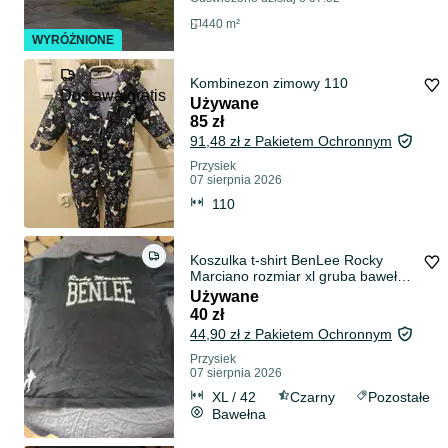
440 m²
WYRÓŻNIONE
Kombinezon zimowy 110
Dostawa gratis
Używane
85 zł
91,48 zł z Pakietem Ochronnym
Przysiek
07 sierpnia 2026
110
Koszulka t-shirt BenLee Rocky
Marciano rozmiar xl gruba bawełna
czarna
Używane
40 zł
44,90 zł z Pakietem Ochronnym
Przysiek
07 sierpnia 2026
XL / 42
Czarny
Pozostałe
Bawełna