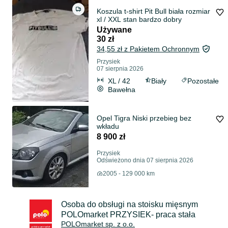
Koszula t-shirt Pit Bull biała rozmiar
xl / XXL stan bardzo dobry
Używane
30 zł
34,55 zł z Pakietem Ochronnym
Przysiek
07 sierpnia 2026
XL / 42
Biały
Pozostałe
Bawełna
Opel Tigra Niski przebieg bez
wkładu
8 900 zł
Przysiek
Odświeżono dnia 07 sierpnia 2026
2005 - 129 000 km
Osoba do obsługi na stoisku mięsnym
POLOmarket PRZYSIEK- praca stała
POLOmarket sp. z o.o.