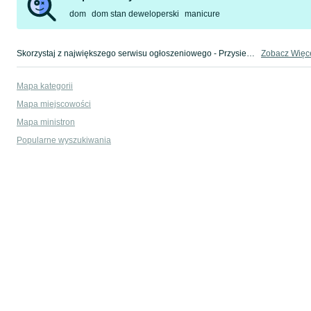
dom
dom stan deweloperski
manicure
Skorzystaj z największego serwisu ogłoszeniowego - Przysiek i okolice! Kupuj to, czego pragniesz i sprzedawaj to, czego już nie potrzebujesz!
Zobacz Więc
Mapa kategorii
Mapa miejscowości
Mapa ministron
Popularne wyszukiwania