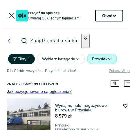
Przejdź do aplikacji
Otwórz
Otwieraj OLX jednym tapnięciem
Znajdź coś dla siebie
Filtry
·
1
Wybierz kategorię
Przysiek
Dla Ciebie wszystko - Przysiek i okolice!
Zobacz Więc
ZNALEŹLIŚMY 199 OGŁOSZEŃ
Jak pozycjonowane są ogłoszenia?
Wynajmę halę magazynowo -
biurową w Przysieku
8 979 zł
Przysiek
Odświeżono dzisiaj o 07:52