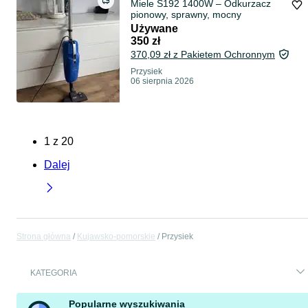
Miele S192 1400W – Odkurzacz
pionowy, sprawny, mocny
Używane
350 zł
370,09 zł z Pakietem Ochronnym
Przysiek
06 sierpnia 2026
1
z
20
Dalej
Strona główna
Kujawsko-pomorskie
Przysiek
KATEGORIA
Popularne wyszukiwania