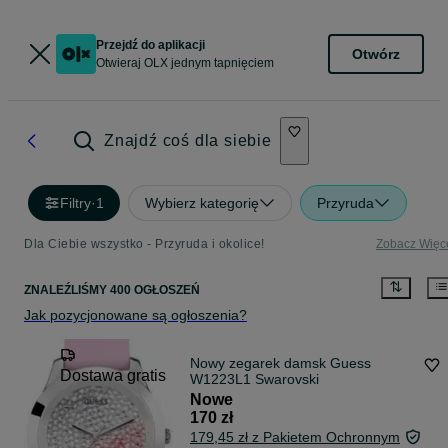
Przejdź do aplikacji
Otwórz
Otwieraj OLX jednym tapnięciem
Znajdź coś dla siebie
Filtry
·
1
Wybierz kategorię
Przyruda
Dla Ciebie wszystko - Przyruda i okolice!
Zobacz Więc
ZNALEŹLIŚMY 400 OGŁOSZEŃ
Jak pozycjonowane są ogłoszenia?
Nowy zegarek damsk Guess
Dostawa gratis
W1223L1 Swarovski
Nowe
170 zł
179,45 zł z Pakietem Ochronnym