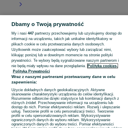
Dbamy o Twoją prywatność
Strona główna
Kujawsko-pomorskie
Przyruda
My i nasi
447
partnerzy przechowujemy lub uzyskujemy dostęp do
informacji na urządzeniu, takich jak unikalne identyfikatory w
KATEGORIA
plikach cookie w celu przetwarzania danych osobowych.
Użytkownik może zaakceptować wybory lub zarządzać nimi,
Skorzystaj z największego serwisu ogłoszeniowego - Przyruda i okolice! Kupuj to, czego pragniesz i sprzedawaj to, czego już nie potrzebujesz!
Zobacz Więc
klikając poniżej lub w dowolnym momencie na stronie polityki
prywatności. Te wybory będą sygnalizowane naszym partnerom i
nie będą miały wpływu na dane przeglądania.
Polityka cookies,
Mapa kategorii
Polityka Prywatności
Mapa miejscowości
Wraz z naszymi partnerami przetwarzamy dane w celu
zapewnienia:
Mapa ministron
Popularne wyszukiwania
Użycie dokładnych danych geolokalizacyjnych. Aktywne
skanowanie charakterystyki urządzenia do celów identyfikacji.
Rozumienie odbiorców dzięki statystyce lub kombinacji danych z
różnych źródeł. Przechowywanie informacji na urządzeniu lub
dostęp do nich. Pomiar efektywności reklam. Rozwój i ulepszanie
usług. Tworzenie profili w celu personalizacji treści. Tworzenie
profili w celu spersonalizowanych reklam. Wykorzystywanie
ograniczonych danych do wyboru reklam. Wykorzystywanie
ograniczonych danych do wyboru treści. Pomiar efektywności