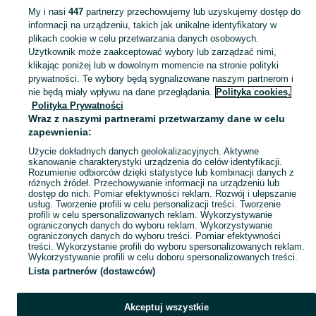
My i nasi
447
partnerzy przechowujemy lub uzyskujemy dostęp do
informacji na urządzeniu, takich jak unikalne identyfikatory w
KATEGORIA
plikach cookie w celu przetwarzania danych osobowych.
Użytkownik może zaakceptować wybory lub zarządzać nimi,
klikając poniżej lub w dowolnym momencie na stronie polityki
Skorzystaj z największego serwisu ogłoszeniowego - Przygórze i okolice! Kupuj to, czego pragniesz i sprzedawaj to, czego już nie potrzebujesz!
Zobacz Więc
prywatności. Te wybory będą sygnalizowane naszym partnerom i
nie będą miały wpływu na dane przeglądania.
Polityka cookies,
Mapa kategorii
Polityka Prywatności
Mapa miejscowości
Wraz z naszymi partnerami przetwarzamy dane w celu
zapewnienia:
Mapa ministron
Użycie dokładnych danych geolokalizacyjnych. Aktywne
Popularne wyszukiwania
skanowanie charakterystyki urządzenia do celów identyfikacji.
Rozumienie odbiorców dzięki statystyce lub kombinacji danych z
różnych źródeł. Przechowywanie informacji na urządzeniu lub
dostęp do nich. Pomiar efektywności reklam. Rozwój i ulepszanie
usług. Tworzenie profili w celu personalizacji treści. Tworzenie
profili w celu spersonalizowanych reklam. Wykorzystywanie
ograniczonych danych do wyboru reklam. Wykorzystywanie
ograniczonych danych do wyboru treści. Pomiar efektywności
treści. Wykorzystanie profili do wyboru spersonalizowanych reklam.
Wykorzystywanie profili w celu doboru spersonalizowanych treści.
Lista partnerów (dostawców)
Akceptuj wszystkie