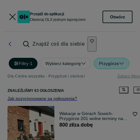
Przejdź do aplikacji
Otwórz
Otwieraj OLX jednym tapnięciem
Znajdź coś dla siebie
Filtry
·
1
Wybierz kategorię
Przygórze
Dla Ciebie wszystko - Przygórze i okolice!
Zobacz Więc
ZNALEŹLIŚMY 63 OGŁOSZENIA
Jak pozycjonowane są ogłoszenia?
Wakacje w Górach Sowich-
Przygórze 201 wolne terminy na
wakacje !
800 zł/za dobę