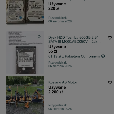
sprawny
Używane
220 zł
Przygodziczki
06 sierpnia 2026
Dysk HDD Toshiba 500GB 2.5"
SATA III MQ01ABD050V – Jak
Nowy(9 godzin pracy)
Używane
55 zł
61,19 zł z Pakietem Ochronnym
Przygodziczki
06 sierpnia 2026
Kosiarki AS Motor
Używane
2 200 zł
Przygodziczki
06 sierpnia 2026