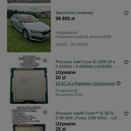
Samochód osobowy
99 800 zł
Przygodziczki
Odświeżono dnia 05 sierpnia 2026
2022 - 111 000 km
Procesor Intel Core i5-2400 (4 x
3.10GHz / 3.40GHz) LGA1155 –
Tani i sprawny!
Używane
20 zł
24,67 zł z Pakietem Ochronnym
Przygodziczki
05 sierpnia 2026
Procesor Intel® Core™ i5-3570
3.40 GHz (Turbo 3.80 GHz) – LGA
1155 | 100% Sprawny
Używane
25 zł