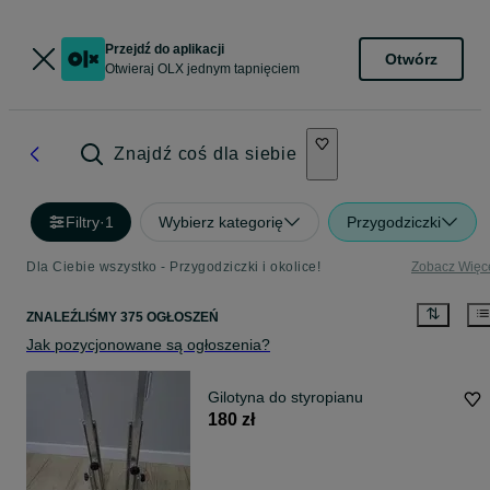
Przejdź do aplikacji
Otwórz
Otwieraj OLX jednym tapnięciem
Znajdź coś dla siebie
Filtry
·
1
Wybierz kategorię
Przygodziczki
Dla Ciebie wszystko - Przygodziczki i okolice!
Zobacz Więc
ZNALEŹLIŚMY 375 OGŁOSZEŃ
Jak pozycjonowane są ogłoszenia?
Gilotyna do styropianu
180 zł