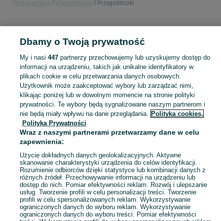
Strona główna
Wielkopolskie
Przygodziczki
KATEGORIA
Dbamy o Twoją prywatność
Popularne wyszukiwania
My i nasi
447
partnerzy przechowujemy lub uzyskujemy dostęp do
stół
informacji na urządzeniu, takich jak unikalne identyfikatory w
plikach cookie w celu przetwarzania danych osobowych.
Użytkownik może zaakceptować wybory lub zarządzać nimi,
Skorzystaj z największego serwisu ogłoszeniowego - Przygodziczki i okolice! Kupuj to, czego pragniesz i sprzedawaj to, czego już nie potrzebujesz!
Zobacz Więc
klikając poniżej lub w dowolnym momencie na stronie polityki
prywatności. Te wybory będą sygnalizowane naszym partnerom i
nie będą miały wpływu na dane przeglądania.
Polityka cookies,
Mapa kategorii
Polityka Prywatności
Mapa miejscowości
Wraz z naszymi partnerami przetwarzamy dane w celu
zapewnienia:
Mapa ministron
Popularne wyszukiwania
Użycie dokładnych danych geolokalizacyjnych. Aktywne
skanowanie charakterystyki urządzenia do celów identyfikacji.
Rozumienie odbiorców dzięki statystyce lub kombinacji danych z
różnych źródeł. Przechowywanie informacji na urządzeniu lub
dostęp do nich. Pomiar efektywności reklam. Rozwój i ulepszanie
usług. Tworzenie profili w celu personalizacji treści. Tworzenie
profili w celu spersonalizowanych reklam. Wykorzystywanie
ograniczonych danych do wyboru reklam. Wykorzystywanie
ograniczonych danych do wyboru treści. Pomiar efektywności