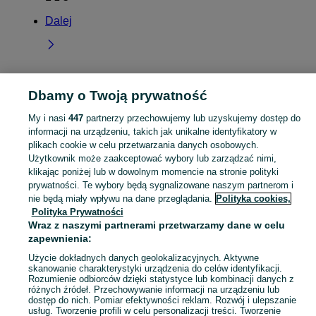
Dalej
Dbamy o Twoją prywatność
Strona główna
Wielkopolskie
Przybysławice
My i nasi
447
partnerzy przechowujemy lub uzyskujemy dostęp do
informacji na urządzeniu, takich jak unikalne identyfikatory w
KATEGORIA
plikach cookie w celu przetwarzania danych osobowych.
Użytkownik może zaakceptować wybory lub zarządzać nimi,
Skorzystaj z największego serwisu ogłoszeniowego - Przybysławice i okolice! Kupuj to, czego pragniesz i sprzedawaj to, czego już nie potrzebujesz!
Zobacz Więc
klikając poniżej lub w dowolnym momencie na stronie polityki
prywatności. Te wybory będą sygnalizowane naszym partnerom i
nie będą miały wpływu na dane przeglądania.
Polityka cookies,
Mapa kategorii
Polityka Prywatności
Mapa miejscowości
Wraz z naszymi partnerami przetwarzamy dane w celu
Mapa ministron
zapewnienia:
Popularne wyszukiwania
Użycie dokładnych danych geolokalizacyjnych. Aktywne
skanowanie charakterystyki urządzenia do celów identyfikacji.
Rozumienie odbiorców dzięki statystyce lub kombinacji danych z
różnych źródeł. Przechowywanie informacji na urządzeniu lub
dostęp do nich. Pomiar efektywności reklam. Rozwój i ulepszanie
usług. Tworzenie profili w celu personalizacji treści. Tworzenie