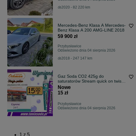
2020 - 82 220 km
Mercedes-Benz Klasa A Mercedes-
Benz Klasa A 200 AMG-LINE 2018
59 900 zł
Przybysławice
Odświeżono dnia 04 sierpnia 2026
2018 - 247 147 km
Gaz Soda CO2 425g do
saturatorów Stream quick on twist
on connect
Nowe
15 zł
Przybysławice
Odświeżono dnia 04 sierpnia 2026
1
z
5