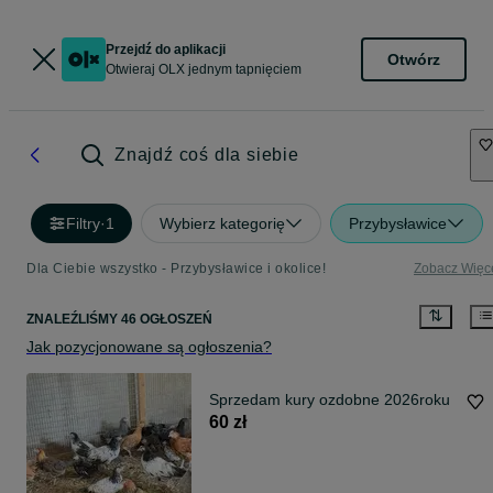
Przejdź do aplikacji
Otwórz
Otwieraj OLX jednym tapnięciem
Znajdź coś dla siebie
Filtry
·
1
Wybierz kategorię
Przybysławice
Dla Ciebie wszystko - Przybysławice i okolice!
Zobacz Więc
ZNALEŹLIŚMY 46 OGŁOSZEŃ
Jak pozycjonowane są ogłoszenia?
Sprzedam kury ozdobne 2026roku
60 zł