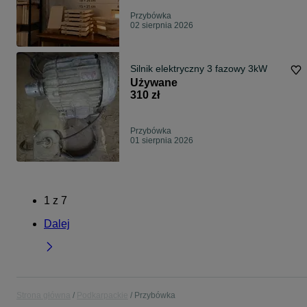
Przybówka
02 sierpnia 2026
Silnik elektryczny 3 fazowy 3kW
Używane
310 zł
Przybówka
01 sierpnia 2026
1
z
7
Dalej
Strona główna
Podkarpackie
Przybówka