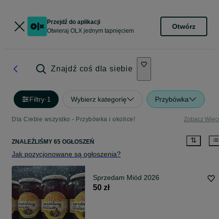
Przejdź do aplikacji
Otwórz
Otwieraj OLX jednym tapnięciem
Znajdź coś dla siebie
Filtry
·
1
Wybierz kategorię
Przybówka
Dla Ciebie wszystko - Przybówka i okolice!
Zobacz Więc
ZNALEŹLIŚMY 65 OGŁOSZEŃ
Jak pozycjonowane są ogłoszenia?
Sprzedam Miód 2026
50 zł