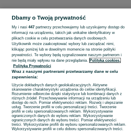
KATEGORIA
Dbamy o Twoją prywatność
Popularne wyszukiwania
My i nasi
447
partnerzy przechowujemy lub uzyskujemy dostęp do
waga
okna
tucznik
za darmo
waga towarowa
informacji na urządzeniu, takich jak unikalne identyfikatory w
plikach cookie w celu przetwarzania danych osobowych.
Użytkownik może zaakceptować wybory lub zarządzać nimi,
Skorzystaj z największego serwisu ogłoszeniowego - Przybówka i okolice! Kupuj to, czego pragniesz i sprzedawaj to, czego już nie potrzebujesz!
Zobacz Więc
klikając poniżej lub w dowolnym momencie na stronie polityki
prywatności. Te wybory będą sygnalizowane naszym partnerom i
nie będą miały wpływu na dane przeglądania.
Polityka cookies,
Mapa kategorii
Polityka Prywatności
Mapa miejscowości
Wraz z naszymi partnerami przetwarzamy dane w celu
zapewnienia:
Mapa ministron
Popularne wyszukiwania
Użycie dokładnych danych geolokalizacyjnych. Aktywne
skanowanie charakterystyki urządzenia do celów identyfikacji.
Rozumienie odbiorców dzięki statystyce lub kombinacji danych z
różnych źródeł. Przechowywanie informacji na urządzeniu lub
dostęp do nich. Pomiar efektywności reklam. Rozwój i ulepszanie
usług. Tworzenie profili w celu personalizacji treści. Tworzenie
profili w celu spersonalizowanych reklam. Wykorzystywanie
ograniczonych danych do wyboru reklam. Wykorzystywanie
ograniczonych danych do wyboru treści. Pomiar efektywności
treści. Wykorzystanie profili do wyboru spersonalizowanych reklam.
Wykorzystywanie profili w celu doboru spersonalizowanych treści.