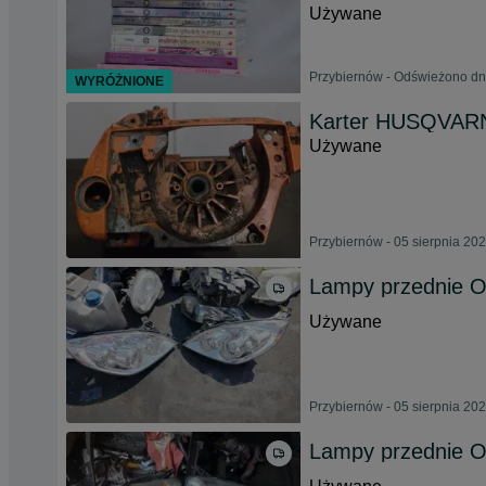
Używane
Przybiernów - Odświeżono dn
WYRÓŻNIONE
Karter HUSQVARN
Używane
Przybiernów - 05 sierpnia 20
Lampy przednie O
Używane
Przybiernów - 05 sierpnia 20
Lampy przednie Op