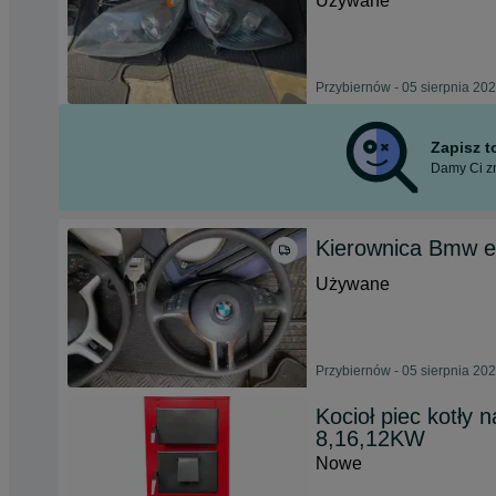
Używane
Przybiernów - 05 sierpnia 20
Zapisz 
Damy Ci zn
Kierownica Bmw 
Używane
Przybiernów - 05 sierpnia 20
Kocioł piec kotły 
8,16,12KW
Nowe