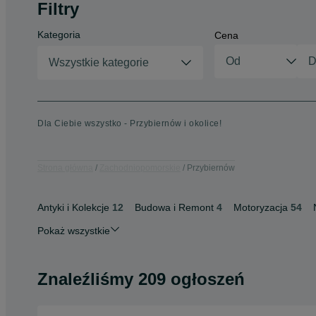
Filtry
Kategoria
Cena
Wszystkie kategorie
Dla Ciebie wszystko - Przybiernów i okolice!
Strona główna
Zachodniopomorskie
Przybiernów
Antyki i Kolekcje
12
Budowa i Remont
4
Motoryzacja
54
Pokaż wszystkie
Znaleźliśmy 209 ogłoszeń