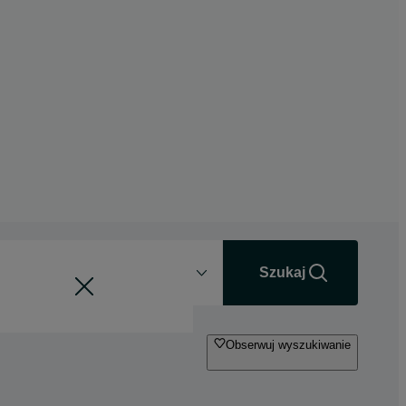
Odległość
+0 km
Szukaj
Obserwuj wyszukiwanie