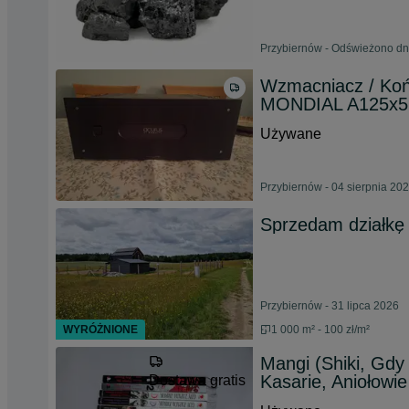
Przybiernów - Odświeżono dn
Wzmacniacz / Koń
MONDIAL A125x5 
Używane
Przybiernów - 04 sierpnia 20
Sprzedam działkę
Przybiernów - 31 lipca 2026
WYRÓŻNIONE
1 000 m² - 100 zł/m²
Mangi (Shiki, Gdy
Kasarie, Aniołowie
Dostawa gratis