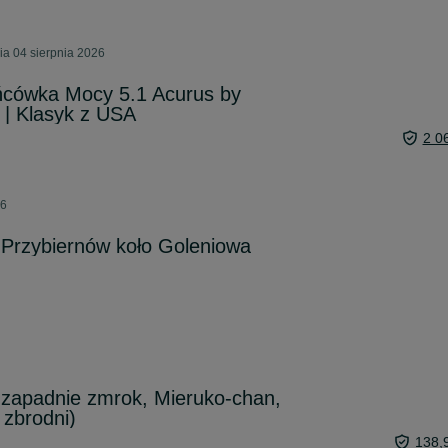
ia 04 sierpnia 2026
cówka Mocy 5.1 Acurus by
| Klasyk z USA
2 0
26
 Przybiernów koło Goleniowa
 zapadnie zmrok, Mieruko-chan,
 zbrodni)
138,