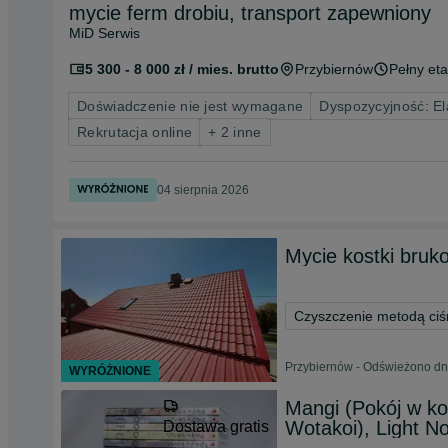
mycie ferm drobiu, transport zapewniony
MiD Serwis
5 300 - 8 000 zł / mies. brutto
Przybiernów
Pełny eta
Doświadczenie nie jest wymagane
Dyspozycyjność: El
Rekrutacja online
+ 2 inne
04 sierpnia 2026
Mycie kostki bruk
Czyszczenie metodą ciś
Przybiernów - Odświeżono dn
WYRÓŻNIONE
Mangi (Pokój w ko
Wotakoi), Light N
Dostawa gratis