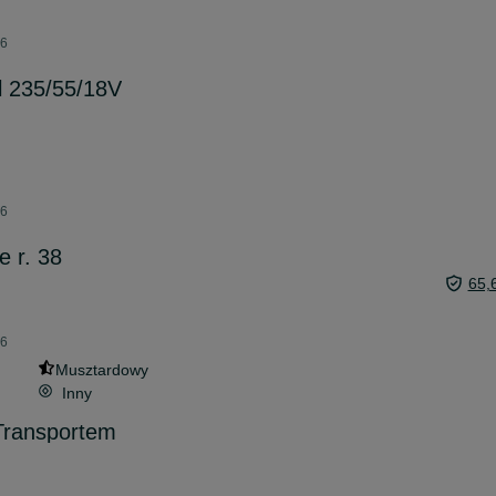
26
l 235/55/18V
26
e r. 38
65,
26
Musztardowy
Inny
Transportem