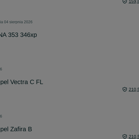
159,
ia 04 sierpnia 2026
A 353 346xp
26
pel Vectra C FL
210,
26
el Zafira B
210,