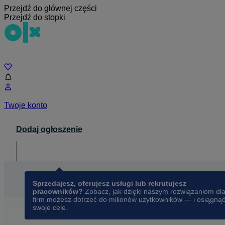
Przejdź do głównej części
Przejdź do stopki
Czat
Twoje konto
Dodaj ogłoszenie
Dla biznesu
opens in a new tab
Sprzedajesz, oferujesz usługi lub rekrutujesz
pracowników?
Zobacz, jak dzięki naszym rozwiązaniom dl
firm możesz dotrzeć do milionów użytkowników — i osiągną
swoje cele.