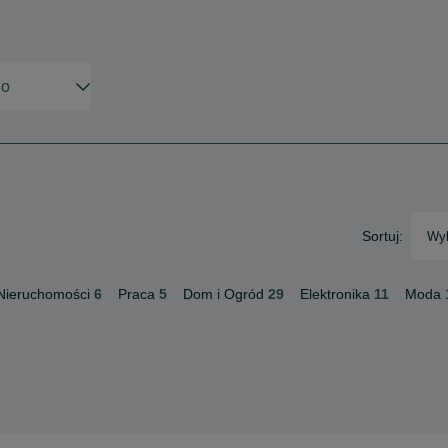
Sortuj:
Wyb
Nieruchomości
6
Praca
5
Dom i Ogród
29
Elektronika
11
Moda