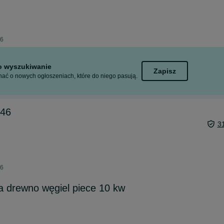
26
to wyszukiwanie
Zapisz
ać o nowych ogłoszeniach, które do niego pasują.
e46
3
26
na drewno węgiel piece 10 kw