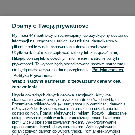
Strona główna
Zachodniopomorskie
Przęsocin
Dbamy o Twoją prywatność
My i nasi
447
partnerzy przechowujemy lub uzyskujemy dostęp do
KATEGORIA
informacji na urządzeniu, takich jak unikalne identyfikatory w
plikach cookie w celu przetwarzania danych osobowych.
Skorzystaj z największego serwisu ogłoszeniowego - Przęsocin i okolice! Kupuj to, czego pragniesz i sprzedawaj to, czego już nie potrzebujesz!
Zobacz Więc
Użytkownik może zaakceptować wybory lub zarządzać nimi,
klikając poniżej lub w dowolnym momencie na stronie polityki
prywatności. Te wybory będą sygnalizowane naszym partnerom i
Mapa kategorii
nie będą miały wpływu na dane przeglądania.
Polityka cookies,
Mapa miejscowości
Polityka Prywatności
Mapa ministron
Wraz z naszymi partnerami przetwarzamy dane w celu
zapewnienia:
Popularne wyszukiwania
Użycie dokładnych danych geolokalizacyjnych. Aktywne
skanowanie charakterystyki urządzenia do celów identyfikacji.
Rozumienie odbiorców dzięki statystyce lub kombinacji danych z
różnych źródeł. Przechowywanie informacji na urządzeniu lub
dostęp do nich. Pomiar efektywności reklam. Rozwój i ulepszanie
usług. Tworzenie profili w celu personalizacji treści. Tworzenie
profili w celu spersonalizowanych reklam. Wykorzystywanie
ograniczonych danych do wyboru reklam. Wykorzystywanie
ograniczonych danych do wyboru treści. Pomiar efektywności