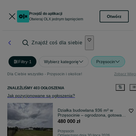
Przejdź do aplikacji
Otwórz
Otwieraj OLX jednym tapnięciem
Znajdź coś dla siebie
Filtry
·
1
Wybierz kategorię
Przęsocin
Dla Ciebie wszystko - Przęsocin i okolice!
Zobacz Więc
ZNALEŹLIŚMY 403 OGŁOSZENIA
Jak pozycjonowane są ogłoszenia?
Działka budowlana 936 m² w
Przęsocinie – ogrodzona, gotowa
do budowy!
480 000 zł
Przęsocin
Odświeżono dnia 30 lipca 2026