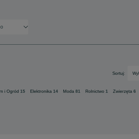
Sortuj:
Wyb
m i Ogród
15
Elektronika
14
Moda
81
Rolnictwo
1
Zwierzęta
6