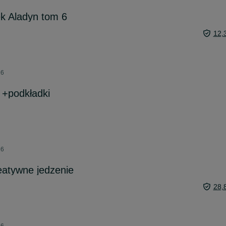
ek Aladyn tom 6
12,
26
t +podkładki
26
reatywne jedzenie
28,