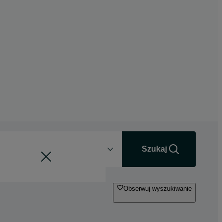
Odległość
+0 km
Szukaj
Obserwuj wyszukiwanie