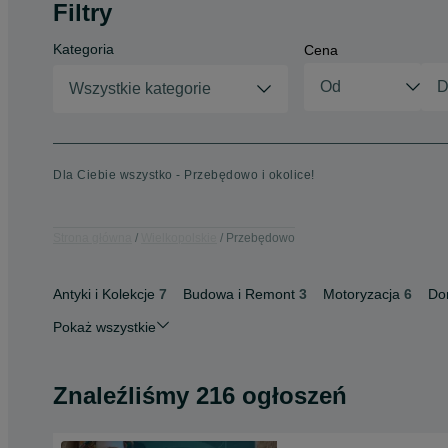
Filtry
Kategoria
Cena
Wszystkie kategorie
Dla Ciebie wszystko - Przebędowo i okolice!
Strona główna
Wielkopolskie
Przebędowo
Antyki i Kolekcje
7
Budowa i Remont
3
Motoryzacja
6
Do
Pokaż wszystkie
Znaleźliśmy 216 ogłoszeń