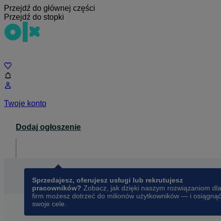
Przejdź do głównej części
Przejdź do stopki
Czat
Twoje konto
Dodaj ogłoszenie
Dla biznesu
opens in a new tab
Sprzedajesz, oferujesz usługi lub rekrutujesz
pracowników?
Zobacz, jak dzięki naszym rozwiązaniom dl
firm możesz dotrzeć do milionów użytkowników — i osiągną
swoje cele.