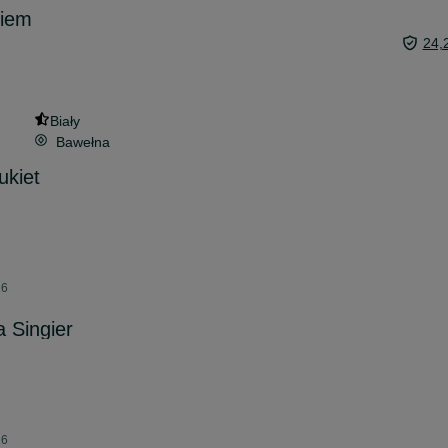
kiem
24,
Biały
Bawełna
ukiet
26
 Singier
26