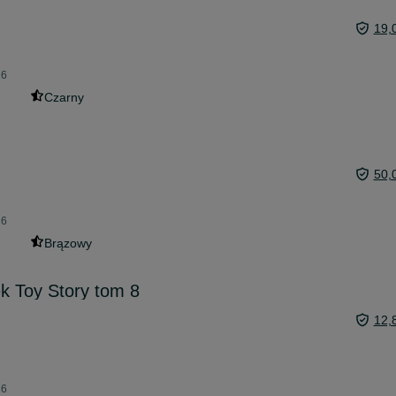
19,
26
Czarny
50,
26
Brązowy
ek Toy Story tom 8
12,
26