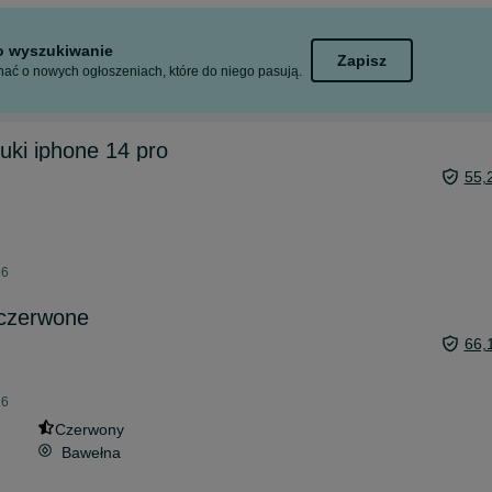
to wyszukiwanie
Zapisz
ać o nowych ogłoszeniach, które do niego pasują.
tuki iphone 14 pro
55,
26
czerwone
66,
26
Czerwony
Bawełna