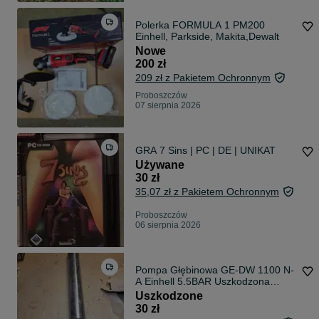
Polerka FORMULA 1 PM200
Einhell, Parkside, Makita,Dewalt
Nowe
200 zł
209 zł z Pakietem Ochronnym
Proboszczów
07 sierpnia 2026
GRA 7 Sins | PC | DE | UNIKAT
Używane
30 zł
35,07 zł z Pakietem Ochronnym
Proboszczów
06 sierpnia 2026
Pompa Głębinowa GE-DW 1100 N-
A Einhell 5.5BAR Uszkodzona
Obciety kabel!
Uszkodzone
30 zł