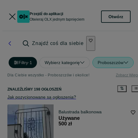
Przejdź do aplikacji
Otwórz
Otwieraj OLX jednym tapnięciem
Znajdź coś dla siebie
Filtry
·
1
Wybierz kategorię
Proboszczów
Dla Ciebie wszystko - Proboszczów i okolice!
Zobacz Więc
ZNALEŹLIŚMY 198 OGŁOSZEŃ
Jak pozycjonowane są ogłoszenia?
Balustrada balkonowa
Używane
500 zł