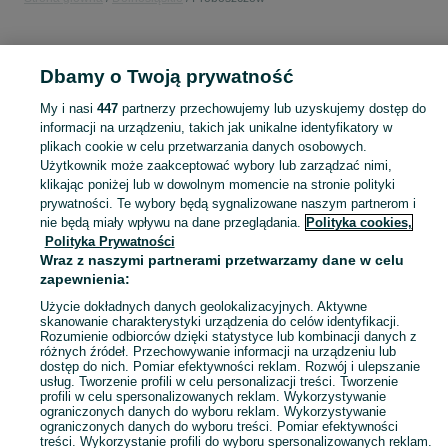
KATEGORIA
Dbamy o Twoją prywatność
Popularne wyszukiwania
My i nasi
447
partnerzy przechowujemy lub uzyskujemy dostęp do
talerzówka
informacji na urządzeniu, takich jak unikalne identyfikatory w
plikach cookie w celu przetwarzania danych osobowych.
Użytkownik może zaakceptować wybory lub zarządzać nimi,
Skorzystaj z największego serwisu ogłoszeniowego - Proboszczów i okolice! Kupuj to, czego pragniesz i sprzedawaj to, czego już nie potrzebujesz!
Zobacz Więc
klikając poniżej lub w dowolnym momencie na stronie polityki
prywatności. Te wybory będą sygnalizowane naszym partnerom i
nie będą miały wpływu na dane przeglądania.
Polityka cookies,
Mapa kategorii
Polityka Prywatności
Mapa miejscowości
Wraz z naszymi partnerami przetwarzamy dane w celu
zapewnienia:
Mapa ministron
Popularne wyszukiwania
Użycie dokładnych danych geolokalizacyjnych. Aktywne
skanowanie charakterystyki urządzenia do celów identyfikacji.
Rozumienie odbiorców dzięki statystyce lub kombinacji danych z
różnych źródeł. Przechowywanie informacji na urządzeniu lub
dostęp do nich. Pomiar efektywności reklam. Rozwój i ulepszanie
usług. Tworzenie profili w celu personalizacji treści. Tworzenie
profili w celu spersonalizowanych reklam. Wykorzystywanie
ograniczonych danych do wyboru reklam. Wykorzystywanie
ograniczonych danych do wyboru treści. Pomiar efektywności
treści. Wykorzystanie profili do wyboru spersonalizowanych reklam.