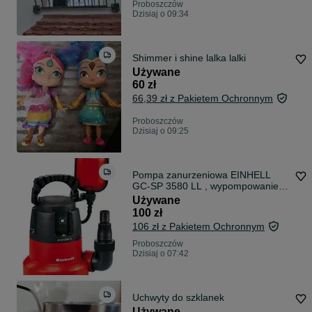
Proboszczów
Dzisiaj o 09:34
Shimmer i shine lalka lalki
Używane
60 zł
66,39 zł z Pakietem Ochronnym
Proboszczów
Dzisiaj o 09:25
Pompa zanurzeniowa EINHELL
GC-SP 3580 LL , wypompowanie
do 1mm P121 N
Używane
100 zł
106 zł z Pakietem Ochronnym
Proboszczów
Dzisiaj o 07:42
Uchwyty do szklanek
Używane