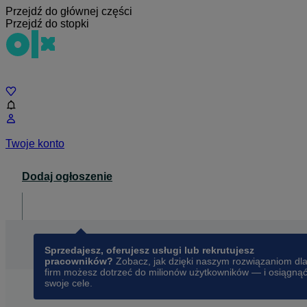
Przejdź do głównej części
Przejdź do stopki
Czat
Twoje konto
Dodaj ogłoszenie
Dla biznesu
opens in a new tab
Sprzedajesz, oferujesz usługi lub rekrutujesz
pracowników?
Zobacz, jak dzięki naszym rozwiązaniom dl
firm możesz dotrzeć do milionów użytkowników — i osiągną
swoje cele.