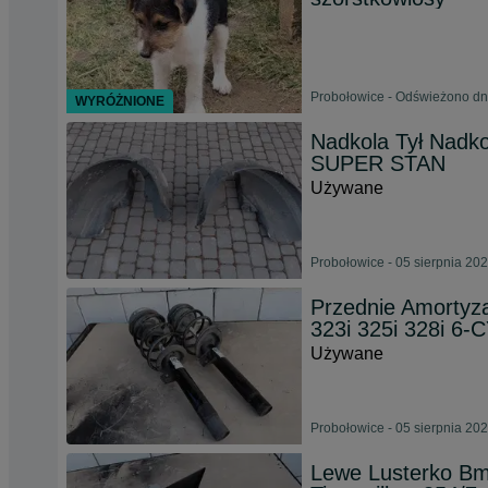
Probołowice - Odświeżono dn
WYRÓŻNIONE
Nadkola Tył Nadk
SUPER STAN
Używane
Probołowice - 05 sierpnia 20
Przednie Amortyz
323i 325i 328i 6-
Używane
Probołowice - 05 sierpnia 20
Lewe Lusterko Bm