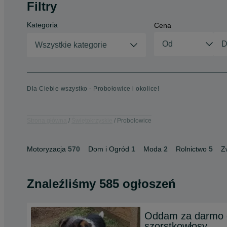
Filtry
Kategoria
Cena
Wszystkie kategorie
Dla Ciebie wszystko - Probołowice i okolice!
Strona główna
Świętokrzyskie
Probołowice
Motoryzacja
570
Dom i Ogród
1
Moda
2
Rolnictwo
5
Z
Znaleźliśmy 585 ogłoszeń
Oddam za darmo 
szorstkowłosy