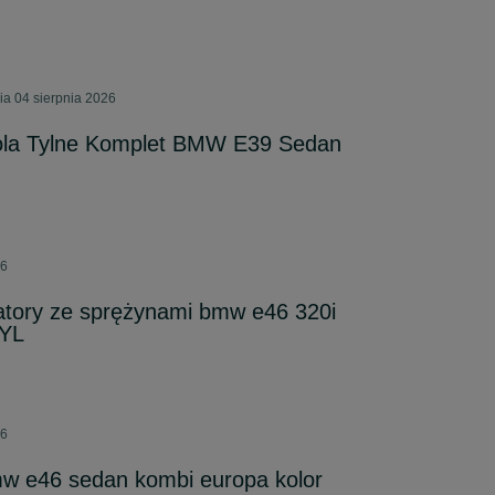
ia 04 sierpnia 2026
ola Tylne Komplet BMW E39 Sedan
26
atory ze sprężynami bmw e46 320i
CYL
26
w e46 sedan kombi europa kolor