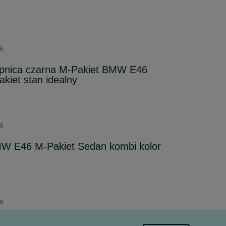
26
pnica czarna M-Pakiet BMW E46
iet stan idealny
26
W E46 M-Pakiet Sedan kombi kolor
26