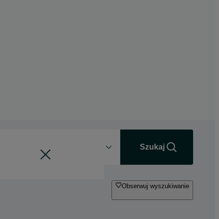
Odległość
+0 km
Szukaj
Obserwuj wyszukiwanie